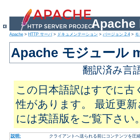
Apach
Apache
>
HTTP サーバ
>
ドキュメンテーション
>
バージョン 2.4
>
モ
Apache モジュール mo
翻訳済み言語
この日本語訳はすでに古
性があります。 最近更
には英語版をご覧下さい
説明:
クライアントへ送られる前にコンテンツを圧