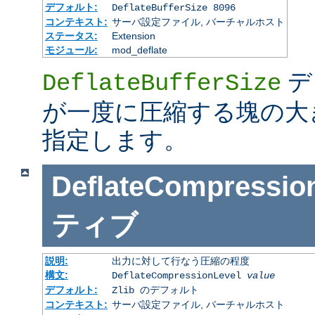
デフォルト:
DeflateBufferSize 8096
コンテキスト:
サーバ設定ファイル, バーチャルホスト
ステータス:
Extension
モジュール:
mod_deflate
デ
DeflateBufferSize
が一度に圧縮する塊の大
指定します。
DeflateCompressio
ティブ
説明:
出力に対して行なう圧縮の程度
構文:
DeflateCompressionLevel
value
デフォルト:
Zlib のデフォルト
コンテキスト:
サーバ設定ファイル, バーチャルホスト