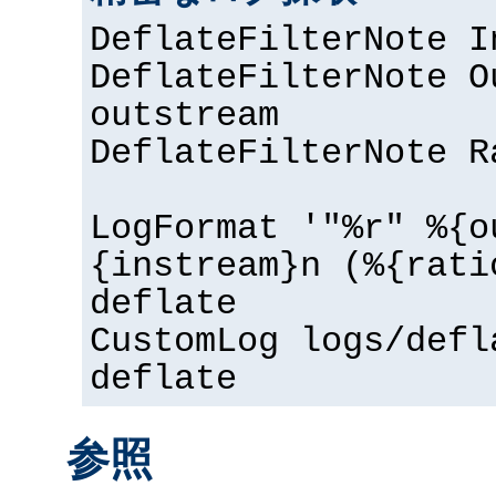
DeflateFilterNote I
DeflateFilterNote O
outstream
DeflateFilterNote R
LogFormat '"%r" %{o
{instream}n (%{rati
deflate
CustomLog logs/defl
deflate
参照