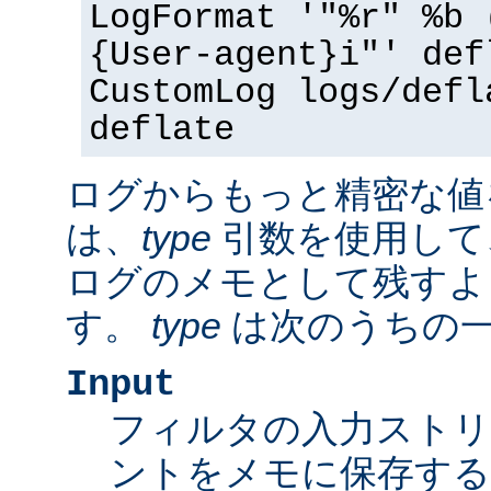
LogFormat '"%r" %b 
{User-agent}i"' def
CustomLog logs/defl
deflate
ログからもっと精密な値
は、
type
引数を使用して
ログのメモとして残すよ
す。
type
は次のうちの
Input
フィルタの入力スト
ントをメモに保存する