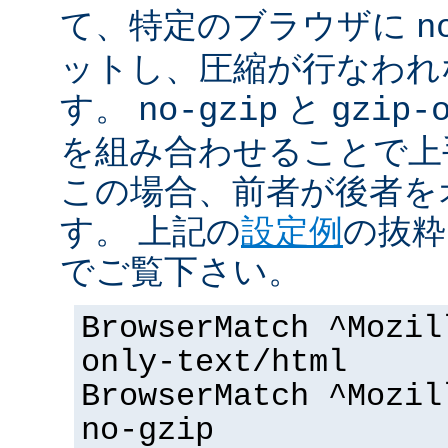
て、特定のブラウザに
n
ットし、圧縮が行なわれ
す。
と
no-gzip
gzip-
を組み合わせることで上
この場合、前者が後者を
す。 上記の
設定例
の抜粋
でご覧下さい。
BrowserMatch ^Mozil
only-text/html
BrowserMatch ^Mozil
no-gzip