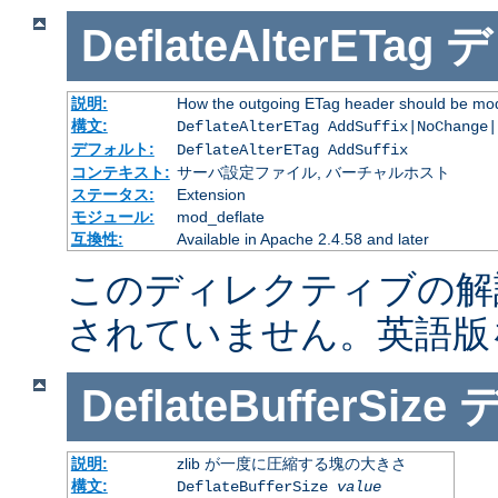
DeflateAlterETag
デ
説明:
How the outgoing ETag header should be mod
構文:
DeflateAlterETag AddSuffix|NoChange|
デフォルト:
DeflateAlterETag AddSuffix
コンテキスト:
サーバ設定ファイル, バーチャルホスト
ステータス:
Extension
モジュール:
mod_deflate
互換性:
Available in Apache 2.4.58 and later
このディレクティブの解
されていません。英語版
DeflateBufferSize
説明:
zlib が一度に圧縮する塊の大きさ
構文:
DeflateBufferSize
value