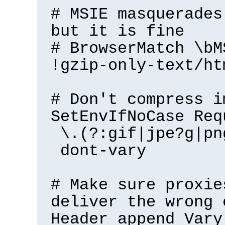
# MSIE masquerades
but it is fine
# BrowserMatch \bM
!gzip-only-text/ht
# Don't compress i
SetEnvIfNoCase Req
\.(?:gif|jpe?g|pn
dont-vary
# Make sure proxie
deliver the wrong 
Header append Vary