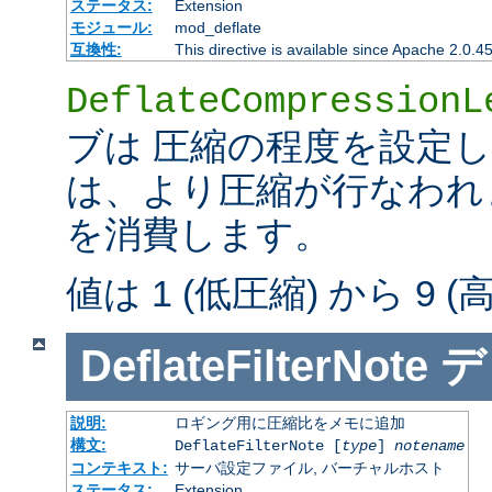
ステータス:
Extension
モジュール:
mod_deflate
互換性:
This directive is available since Apache 2.0.4
DeflateCompressionL
ブは 圧縮の程度を設定
は、より圧縮が行なわれま
を消費します。
値は 1 (低圧縮) から 9 
DeflateFilterNote
デ
説明:
ロギング用に圧縮比をメモに追加
構文:
DeflateFilterNote [
type
]
notename
コンテキスト:
サーバ設定ファイル, バーチャルホスト
ステータス:
Extension