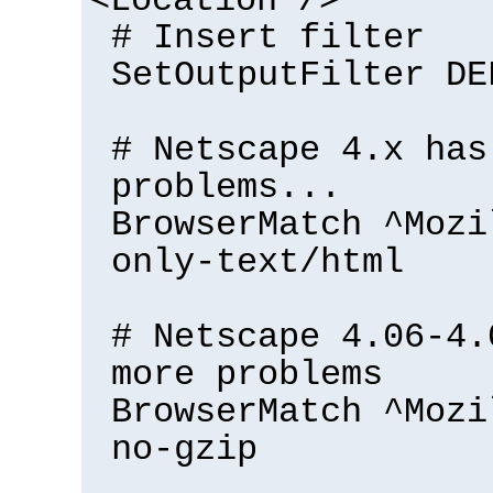
<Location />
# Insert filter
SetOutputFilter DE
# Netscape 4.x has
problems...
BrowserMatch ^Mozi
only-text/html
# Netscape 4.06-4.
more problems
BrowserMatch ^Mozi
no-gzip