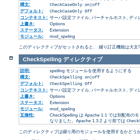
構文:
CheckCaseOnly on|off
デフォルト:
CheckCaseOnly Off
コンテキスト:
サーバ設定ファイル, バーチャルホスト, ディレクトリ
上書き:
Options
ステータス:
Extension
モジュール:
mod_speling
このディレクティブがセットされると、 綴り訂正機能は大文
CheckSpelling
ディレクティブ
説明:
spelling モジュールを使用するようにする
構文:
CheckSpelling on|off
デフォルト:
CheckSpelling Off
コンテキスト:
サーバ設定ファイル, バーチャルホスト, ディレクトリ
上書き:
Options
ステータス:
Extension
モジュール:
mod_speling
互換性:
CheckSpelling は Apache 1.1 で
なりました。Apache 1.3.2 より前では
Check
このディレクティブは綴り用のモジュールを使用するかどうか