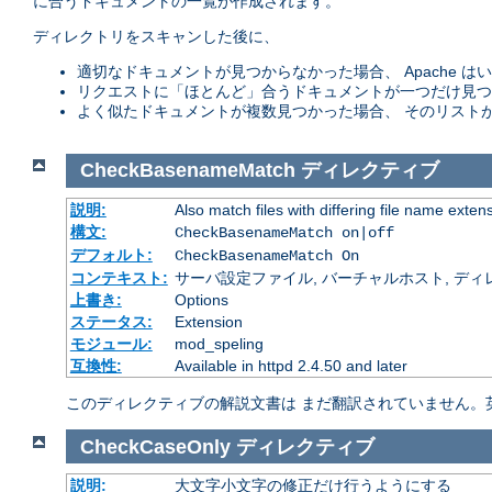
に合うドキュメントの一覧が作成されます。
ディレクトリをスキャンした後に、
適切なドキュメントが見つからなかった場合、 Apache
リクエストに「ほとんど」合うドキュメントが一つだけ見つ
よく似たドキュメントが複数見つかった場合、 そのリスト
CheckBasenameMatch
ディレクティブ
説明:
Also match files with differing file name exten
構文:
CheckBasenameMatch on|off
デフォルト:
CheckBasenameMatch On
コンテキスト:
サーバ設定ファイル, バーチャルホスト, ディレクトリ
上書き:
Options
ステータス:
Extension
モジュール:
mod_speling
互換性:
Available in httpd 2.4.50 and later
このディレクティブの解説文書は まだ翻訳されていません。
CheckCaseOnly
ディレクティブ
説明:
大文字小文字の修正だけ行うようにする