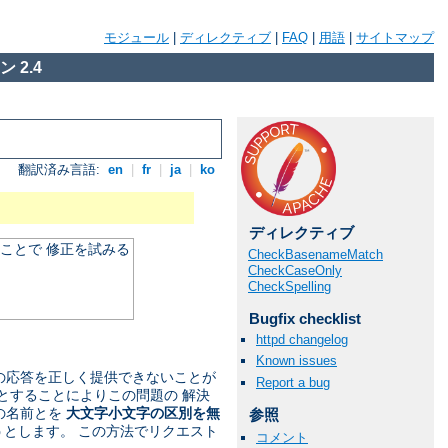
モジュール
|
ディレクティブ
|
FAQ
|
用語
|
サイトマップ
 2.4
翻訳済み言語:
en
|
fr
|
ja
|
ko
ディレクティブ
ことで 修正を試みる
CheckBasenameMatch
CheckCaseOnly
CheckSpelling
Bugfix checklist
httpd changelog
Known issues
への応答を正しく提供できないことが
Report a bug
とすることによりこの問題の 解決
の名前とを
大文字小文字の区別を無
参照
うとします。 この方法でリクエスト
コメント