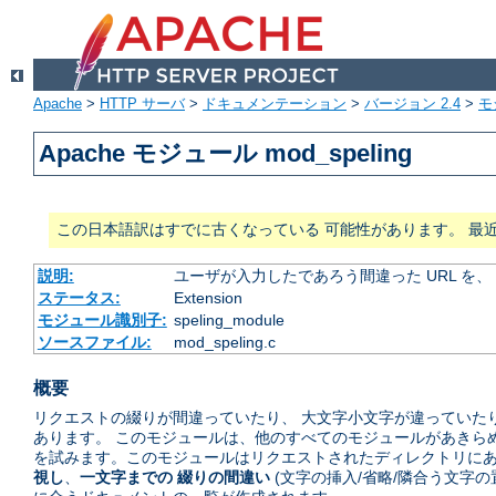
Apache
>
HTTP サーバ
>
ドキュメンテーション
>
バージョン 2.4
>
モ
Apache モジュール mod_speling
この日本語訳はすでに古くなっている 可能性があります。 最
説明:
ユーザが入力したであろう間違った URL を
ステータス:
Extension
モジュール識別子:
speling_module
ソースファイル:
mod_speling.c
概要
リクエストの綴りが間違っていたり、 大文字小文字が違っていたり
あります。 このモジュールは、他のすべてのモジュールがあきら
を試みます。このモジュールはリクエストされたディレクトリにあ
視し
、
一文字までの 綴りの間違い
(文字の挿入/省略/隣合う文字