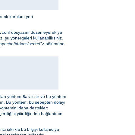
ımlı kurulum yeri:
dosyasını düzenleyerek ya
.conf
, şu yönergeleri kullanabilirsiniz.
al/apache/htdocs/secret"> bölümüne
nılan yöntem
'tir ve bu yöntem
Basic
yın. Bu yöntem, bu sebepten dolayı
 yöntemini daha destekler:
liliğini yitirdiğinden bağlantının
emci sıklıkla bu bilgiyi kullanıcıya
ci tarafından kullanılır.