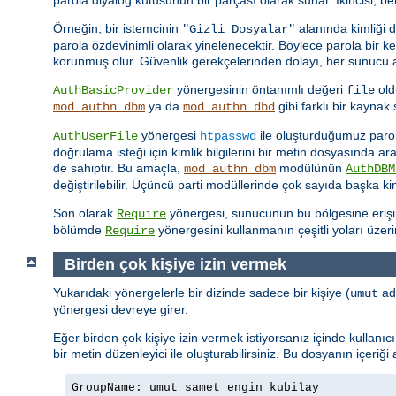
Örneğin, bir istemcinin
alanında kimliği 
"Gizli Dosyalar"
parola özdevinimli olarak yinelenecektir. Böylece parola bir 
korunmuş olur. Güvenlik gerekçelerinden dolayı, her sunucu ad
yönergesinin öntanımlı değeri
old
AuthBasicProvider
file
ya da
gibi farklı bir kayna
mod_authn_dbm
mod_authn_dbd
yönergesi
ile oluşturduğumuz parola 
AuthUserFile
htpasswd
doğrulama isteği için kimlik bilgilerini bir metin dosyasında a
de sahiptir. Bu amaçla,
modülünün
mod_authn_dbm
AuthDBM
değiştirilebilir. Üçüncü parti modüllerinde çok sayıda başka k
Son olarak
yönergesi, sunucunun bu bölgesine erişimin
Require
bölümde
yönergesini kullanmanın çeşitli yoları üzer
Require
Birden çok kişiye izin vermek
Yukarıdaki yönergelerle bir dizinde sadece bir kişiye (
adl
umut
yönergesi devreye girer.
Eğer birden çok kişiye izin vermek istiyorsanız içinde kullanı
bir metin düzenleyici ile oluşturabilirsiniz. Bu dosyanın içeriği
GroupName: umut samet engin kubilay