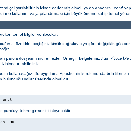
çalıştırılabilirinin içinde derlenmiş olmalı ya da
yapı
ttpd
apache2.conf
rme kullanımı ve yapılandırması için büyük öneme sahip temel yönergele
eken temel bilgiler verilecektir.
ağınız, özellikle, seçtiğiniz kimlik doğrulayıcıya göre değişiklik gösteri
cağız.
arı parola dosyasını indiremezler. Örneğin belgeleriniz
/usr/local/a
izininde tutabilirsiniz.
ını kullanacağız. Bu uygulama Apache'nin kurulumunda belirtilen
bin
ın bulunduğu yollar üzerinde olmalıdır.
s umut
n parolayı tekrar girmenizi isteyecektir:
rds umut