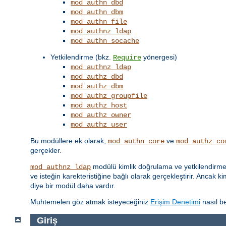
mod_authn_dbd
mod_authn_dbm
mod_authn_file
mod_authnz_ldap
mod_authn_socache
Yetkilendirme (bkz.
yönergesi)
Require
mod_authnz_ldap
mod_authz_dbd
mod_authz_dbm
mod_authz_groupfile
mod_authz_host
mod_authz_owner
mod_authz_user
Bu modüllere ek olarak,
ve
mod_authn_core
mod_authz_co
gerçekler.
modülü kimlik doğrulama ve yetkilendirme iş
mod_authnz_ldap
ve isteğin karekteristiğine bağlı olarak gerçekleştirir. Ancak k
diye bir modül daha vardır.
Muhtemelen göz atmak isteyeceğiniz
Erişim Denetimi
nasıl be
Giriş