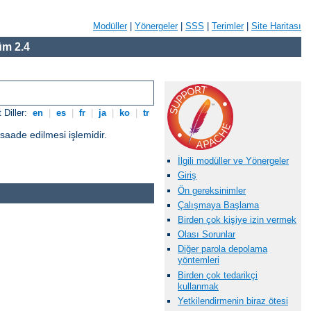
Modüller
|
Yönergeler
|
SSS
|
Terimler
|
Site Haritası
m 2.4
 Diller:
en
|
es
|
fr
|
ja
|
ko
|
tr
üsaade edilmesi işlemidir.
İlgili modüller ve Yönergeler
Giriş
Ön gereksinimler
Çalışmaya Başlama
Birden çok kişiye izin vermek
Olası Sorunlar
Diğer parola depolama
yöntemleri
Birden çok tedarikçi
kullanmak
Yetkilendirmenin biraz ötesi