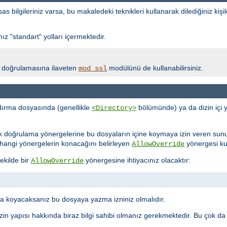
bilgileriniz varsa, bu makaledeki teknikleri kullanarak dilediğiniz kişil
z "standart" yolları içermektedir.
lik doğrulamasına ilaveten
modülünü de kullanabilirsiniz.
mod_ssl
ırma dosyasında (genellikle
bölümünde) ya da dizin içi 
<Directory>
ik doğrulama yönergelerine bu dosyaların içine koymaya izin veren sun
ne hangi yönergelerin konacağını belirleyen
yönergesi kull
AllowOverride
ekilde bir
yönergesine ihtiyacınız olacaktır:
AllowOverride
 koyacaksanız bu dosyaya yazma izniniz olmalıdır.
in yapısı hakkında biraz bilgi sahibi olmanız gerekmektedir. Bu çok da