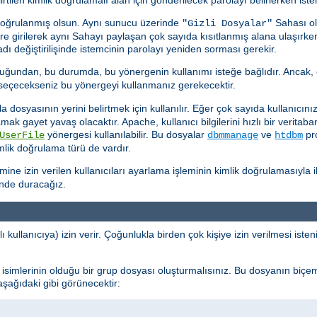
doğrulanmış olsun. Aynı sunucu üzerinde
Sahası ol
"Gizli Dosyalar"
kere girilerek aynı Sahayı paylaşan çok sayıda kısıtlanmış alana ulaşırk
ı değiştirilişinde istemcinin parolayı yeniden sorması gerekir.
uğundan, bu durumda, bu yönergenin kullanımı isteğe bağlıdır. Ancak, 
k seçecekseniz bu yönergeyi kullanmanız gerekecektir.
dosyasının yerini belirtmek için kullanılır. Eğer çok sayıda kullanıcınız 
ramak gayet yavaş olacaktır. Apache, kullanıcı bilgilerini hızlı bir verit
yönergesi kullanılabilir. Bu dosyalar
ve
pro
UserFile
dbmmanage
htdbm
imlik doğrulama türü de vardır.
e izin verilen kullanıcıları ayarlama işleminin kimlik doğrulamasıyla ilg
inde duracağız.
ı kullanıcıya) izin verir. Çoğunlukla birden çok kişiye izin verilmesi ist
cı isimlerinin olduğu bir grup dosyası oluşturmalısınız. Bu dosyanın biçe
 aşağıdaki gibi görünecektir: