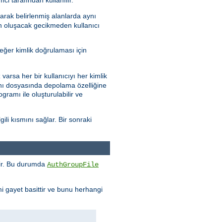
arak belirlenmiş alanlarda aynı
en oluşacak gecikmeden kullanıcı
eğer kimlik doğrulaması için
varsa her bir kullanıcıyı her kimlik
abanı dosyasında depolama özelliğine
gramı ile oluşturulabilir ve
ili kısmını sağlar. Bir sonraki
enir. Bu durumda
AuthGroupFile
mi gayet basittir ve bunu herhangi