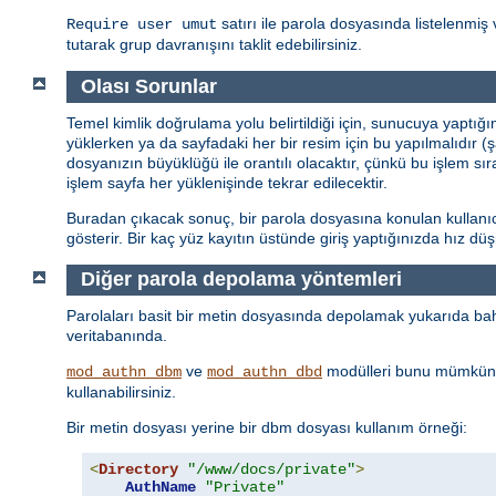
satırı ile parola dosyasında listelenmiş 
Require user umut
tutarak grup davranışını taklit edebilirsiniz.
Olası Sorunlar
Temel kimlik doğrulama yolu belirtildiği için, sunucuya yaptığ
yüklerken ya da sayfadaki her bir resim için bu yapılmalıdır (
dosyanızın büyüklüğü ile orantılı olacaktır, çünkü bu işlem sı
işlem sayfa her yüklenişinde tekrar edilecektir.
Buradan çıkacak sonuç, bir parola dosyasına konulan kullanıcı 
gösterir. Bir kaç yüz kayıtın üstünde giriş yaptığınızda hız d
Diğer parola depolama yöntemleri
Parolaları basit bir metin dosyasında depolamak yukarıda bahs
veritabanında.
ve
modülleri bunu mümkün 
mod_authn_dbm
mod_authn_dbd
kullanabilirsiniz.
Bir metin dosyası yerine bir dbm dosyası kullanım örneği:
<
Directory
"/www/docs/private"
>
AuthName
"Private"