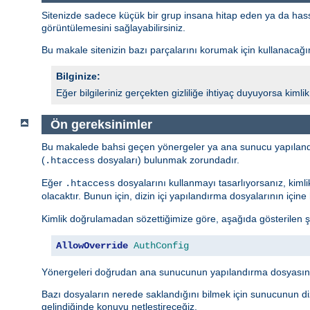
Sitenizde sadece küçük bir grup insana hitap eden ya da hassas 
görüntülemesini sağlayabilirsiniz.
Bu makale sitenizin bazı parçalarını korumak için kullanacağını
Bilginize:
Eğer bilgileriniz gerçekten gizliliğe ihtiyaç duyuyorsa kim
Ön gereksinimler
Bu makalede bahsi geçen yönergeler ya ana sunucu yapıland
(
dosyaları) bulunmak zorundadır.
.htaccess
Eğer
dosyalarını kullanmayı tasarlıyorsanız, kiml
.htaccess
olacaktır. Bunun için, dizin içi yapılandırma dosyalarının içi
Kimlik doğrulamadan sözettiğimize göre, aşağıda gösterilen ş
AllowOverride
AuthConfig
Yönergeleri doğrudan ana sunucunun yapılandırma dosyasına
Bazı dosyaların nerede saklandığını bilmek için sunucunun diz
gelindiğinde konuyu netleştireceğiz.