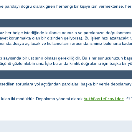
ve parolayı doğru olarak giren herhangi bir kişiye izin vermektense, her 
ınız her belge istediğinde kullanıcı adınızın ve parolanızın doğrulanması
şayet korunmakta olan bir dizinden geliyorsa). Bu işlem hızı azaltacaktı
rasında dosya açılacak ve kullanıcıların arasında isminiz bulunana kadar
sayısında bir üst sınır olması gerekliliğidir. Bu sınır sunucunuzun başa
üşüşünü gözlemlebilirsiniz İşte bu anda kimlik doğrulama için başka bir
edilen sorunlara yol açtığından parolaları başka bir yerde depolamayı 
kılan iki modüldür. Depolama yönemi olarak
AuthBasicProvider
fi