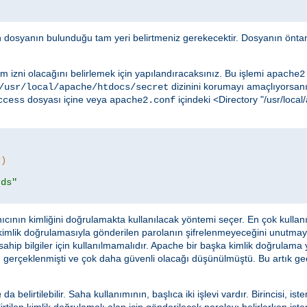
in dosyanın bulunduğu tam yeri belirtmeniz gerekecektir. Dosyanın öntan
m izni olacağını belirlemek için yapılandıracaksınız. Bu işlemi
apache2
dizinini korumayı amaçlıyorsanız
/usr/local/apache/htdocs/secret
dosyası içine veya
içindeki <Directory "/usr/loc
ccess
apache2.conf
r)
rds"
ıcının kimliğini doğrulamakta kullanılacak yöntemi seçer. En çok kulla
 kimlik doğrulamasıyla gönderilen parolanın şifrelenmeyeceğini unutma
ahip bilgiler için kullanılmamalıdır. Apache bir başka kimlik doğrulama
 gerçeklenmişti ve çok daha güvenli olacağı düşünülmüştü. Bu artık geçer
a
da belirtilebilir. Saha kullanımının, başlıca iki işlevi vardır. Birincisi, ist
rtilen kimlik doğrulamalı alan için gönderilecek parolayı belirlerken istem