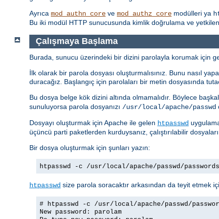
Ayrıca
ve
modülleri ya
mod_authn_core
mod_authz_core
h
Bu iki modül HTTP sunucusunda kimlik doğrulama ve yetkilendi
Çalışmaya Başlama
Burada, sunucu üzerindeki bir dizini parolayla korumak için ger
İlk olarak bir parola dosyası oluşturmalısınız. Bunu nasıl yapac
duracağız. Başlangıç için parolaları bir metin dosyasında tuta
Bu dosya belge kök dizini altında olmamalıdır. Böylece başkal
sunuluyorsa parola dosyanızı
d
/usr/local/apache/passwd
Dosyayı oluşturmak için Apache ile gelen
uygulamas
htpasswd
üçüncü parti paketlerden kurduysanız, çalıştırılabilir dosyalar
Bir dosya oluşturmak için şunları yazın:
htpasswd -c /usr/local/apache/passwd/password
size parola soracaktır arkasından da teyit etmek içi
htpasswd
# htpasswd -c /usr/local/apache/passwd/passwo
New password: parolam