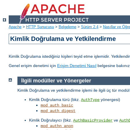
Apache
>
HTTP Sunucusu
>
Belgeleme
>
Sürüm 2.4
>
Nasıllar ve Öğret
Kimlik Doğrulama ve Yetkilendirme
Kimlik Doğrulama istediğiniz kişileri teyid etme işlemidir. Yetkilen
Genel erişim denetimi için
Erişim Denetimi Nasıl
belgesine bakınız
İlgili modüller ve Yönergeler
Kimlik Doğrulama ve yetkilendirme işlemi ile ilgili üç tür modü
Kimlik Doğrulama türü (bkz.
yönergesi)
AuthType
mod_auth_basic
mod_auth_digest
Kimlik Doğrulayıcı (bkz.
ve
AuthBasicProvider
Auth
mod_authn_anon