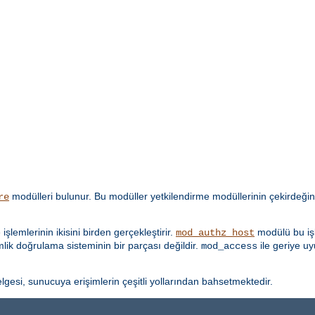
modülleri bulunur. Bu modüller yetkilendirme modüllerinin çekirdeğin
re
lemlerinin ikisini birden gerçekleştirir.
modülü bu işl
mod_authz_host
imlik doğrulama sisteminin bir parçası değildir.
ile geriye u
mod_access
lgesi, sunucuya erişimlerin çeşitli yollarından bahsetmektedir.