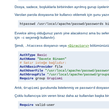
Dosya, sadece, boşluklarla birbirinden ayrılmış gurup üyelerini
Varolan parola dosyasına bir kullanıcı eklemek için şunu yazı
htpasswd /usr/local/apache/passwd/passwords b
Evvelce almış olduğunuz yanıtı yine alacaksınız ama bu sefer 
için
seçeneği kullanılır).
-c
Şimdi,
dosyanızı veya
bölümünüzü a
.htaccess
<Directory>
AuthType
Basic
AuthName
"Davete Binaen"
# Satır isteğe bağlıdır:
AuthBasicProvider
AuthUserFile
"/usr/local/apache/passwd/passwo
AuthGroupFile
"/usr/local/apache/passwd/group
Require
 group 
Grupismi
Artık,
gurubunda listelenmiş ve
dosyasınd
Grupismi
password
Çoklu kullanıcıya izin veren biraz daha az kullanılan başka bi
Require
 valid-user