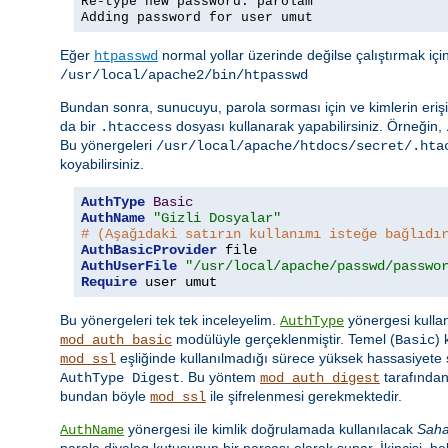
Re-type new password: parolam
Adding password for user umut
Eğer
normal yollar üzerinde değilse çalıştırmak iç
htpasswd
/usr/local/apache2/bin/htpasswd
Bundan sonra, sunucuyu, parola sorması için ve kimlerin erişi
da bir
dosyası kullanarak yapabilirsiniz. Örneğin,
.htaccess
Bu yönergeleri
/usr/local/apache/htdocs/secret/.hta
koyabilirsiniz.
AuthType
Basic
AuthName
"Gizli Dosyalar"
# (Aşağıdaki satırın kullanımı isteğe bağlıdı
AuthBasicProvider
AuthUserFile
"/usr/local/apache/passwd/passwo
Require
 user umut
Bu yönergeleri tek tek inceleyelim.
yönergesi kullan
AuthType
modülüyle gerçeklenmiştir. Temel (
)
mod_auth_basic
Basic
eşliğinde kullanılmadığı sürece yüksek hassasiyete s
mod_ssl
. Bu yöntem
tarafından
AuthType Digest
mod_auth_digest
bundan böyle
ile şifrelenmesi gerekmektedir.
mod_ssl
yönergesi ile kimlik doğrulamada kullanılacak
Sah
AuthName
parola diyalog kutusunun bir parçası olarak sunar. İkincisi, beli