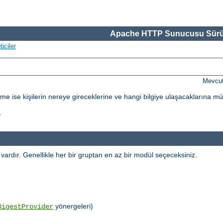
Apache HTTP Sunucusu Sürü
iciler
Mevcut
dirme ise kişilerin nereye gireceklerine ve hangi bilgiye ulaşacaklarına m
.
l vardır. Genellikle her bir gruptan en az bir modül seçeceksiniz.
yönergeleri)
DigestProvider