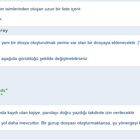
n isimlerinden oluşan uzun bir liste içerir.
n:
irey
yeni bir dosya oluşturulmak yerine var olan bir dosyaya eklenecektir. (
şağıda görüldüğü şekilde değiştirebilirsiniz:
rds"
s"
a kaydı olan kişiye, parolayı doğru yazdığı takdirde izin verilecektir.
r yol daha mevcuttur. Bir gurup dosyası oluşturmaktansa, şu yönergeyi ku