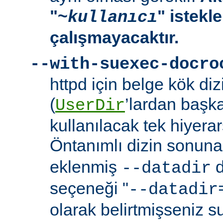
"~
" istekl
kullanıcı
çalışmayacaktır.
--with-suexec-docro
httpd için belge kök dizi
(
’lardan başk
UserDir
kullanılacak tek hiyerarş
Öntanımlı dizin sonuna
eklenmiş
d
--datadir
seçeneği "
--datadir
olarak belirtmişseniz s