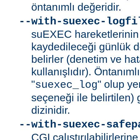
öntanımlı değeridir.
--with-suexec-logfi
suEXEC hareketlerinin 
kaydedileceği günlük d
belirler (denetim ve ha
kullanışlıdır). Öntanım
"
" olup yer
suexec_log
seçeneği ile belirtilen)
dizinidir.
--with-suexec-safep
CGI çalıştırılabilirlerin