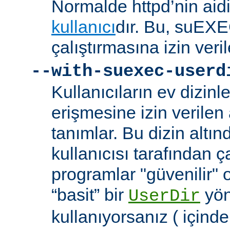
Normalde httpd’nin aidi
kullanıcı
dır. Bu, suEXEC
çalıştırmasına izin veril
--with-suexec-userd
Kullanıcıların ev dizin
erişmesine izin verilen a
tanımlar. Bu dizin alt
kullanıcısı tarafından ç
programlar "güvenilir" 
“basit” bir
yön
UserDir
kullanıyorsanız ( içind