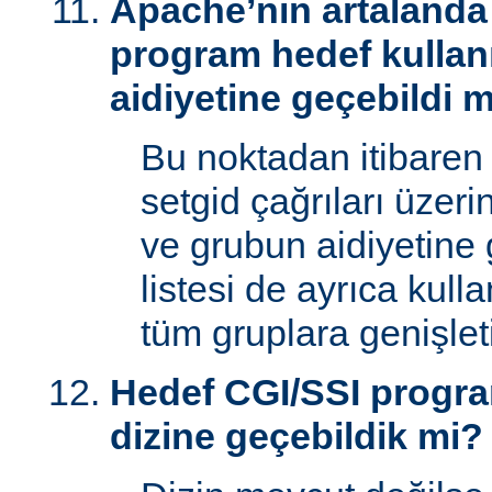
Apache’nin artalanda 
program hedef kullan
aidiyetine geçebildi 
Bu noktadan itibaren
setgid çağrıları üzeri
ve grubun aidiyetine 
listesi de ayrıca kull
tüm gruplara genişletil
Hedef CGI/SSI progr
dizine geçebildik mi?