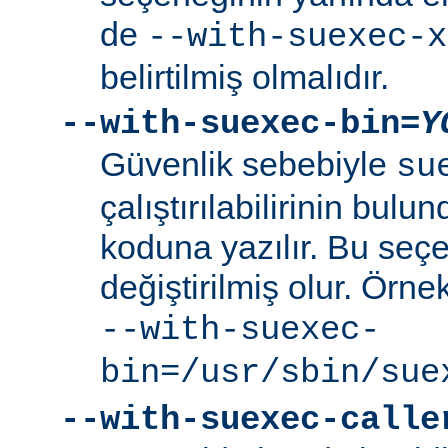
de
--with-suexec-x
belirtilmiş olmalıdır.
--with-suexec-bin=
Y
Güvenlik sebebiyle
su
çalıştırılabilirinin bul
koduna yazılır. Bu seçe
değiştirilmiş olur. Örne
--with-suexec-
bin=/usr/sbin/sue
--with-suexec-calle