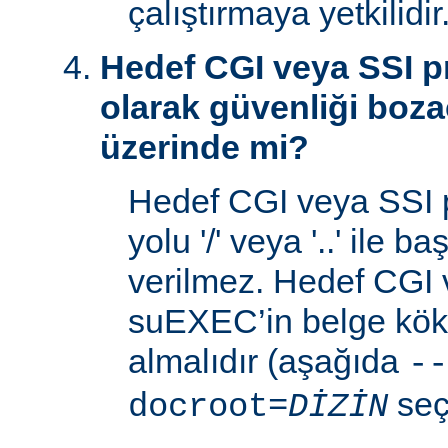
çalıştırmaya yetkilidir
Hedef CGI veya SSI p
olarak güvenliği boza
üzerinde mi?
Hedef CGI veya SSI 
yolu '/' veya '..' ile 
verilmez. Hedef CGI
suEXEC’in belge kök 
almalıdır (aşağıda
--
seç
docroot=
DİZİN