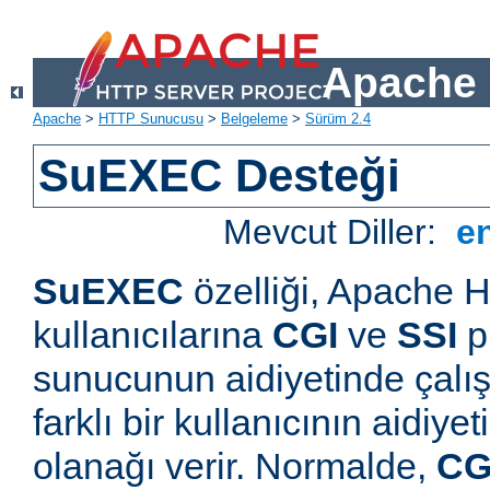
Apache 
Apache
>
HTTP Sunucusu
>
Belgeleme
>
Sürüm 2.4
SuEXEC Desteği
Mevcut Diller:
e
SuEXEC
özelliği, Apache
kullanıcılarına
CGI
ve
SSI
p
sunucunun aidiyetinde çalışt
farklı bir kullanıcının aidiye
olanağı verir. Normalde,
CG