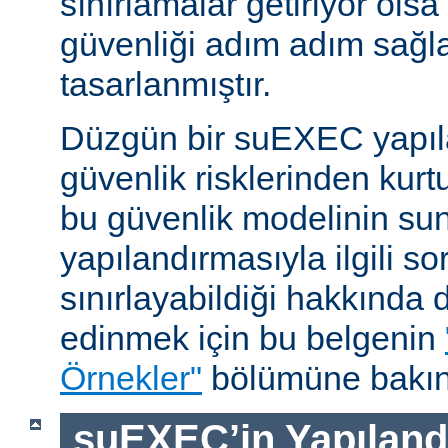
sınırlamalar getiriyor ols
güvenliği adım adım sağl
tasarlanmıştır.
Düzgün bir suEXEC yapıl
güvenlik risklerinden kurt
bu güvenlik modelinin su
yapılandırmasıyla ilgili so
sınırlayabildiği hakkında d
edinmek için bu belgenin
Örnekler"
bölümüne bakın
suEXEC’in Yapılandı