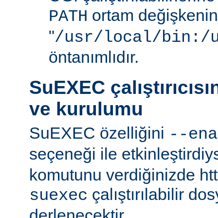
ortam değişkenini
PATH
"
/usr/local/bin:/
öntanımlıdır.
SuEXEC çalıştırıcısı
ve kurulumu
SuEXEC özelliğini
--ena
seçeneği ile etkinleştirdi
komutunu verdiğinizde http
çalıştırılabilir do
suexec
derlenecektir.