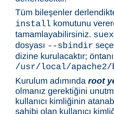
Tüm bileşenler derlendik
komutunu verer
install
tamamlayabilirsiniz.
suex
dosyası
seçen
--sbindir
dizine kurulacaktır; öntanı
/usr/local/apache2/
Kurulum adımında
root y
olmanız gerektiğini unutma
kullanıcı kimliğinin atana
sahibi olan kullanıcı kimliğ