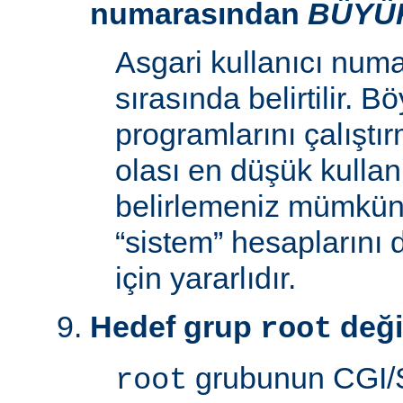
numarasından
BÜYÜ
Asgari kullanıcı num
sırasında belirtilir. 
programlarını çalıştır
olası en düşük kullan
belirlemeniz mümkün k
“sistem” hesaplarını
için yararlıdır.
Hedef grup
deği
root
grubunun CGI/S
root