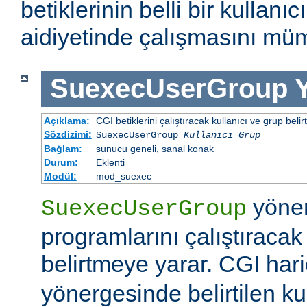
betiklerinin belli bir kullanı
aidiyetinde çalışmasını müm
SuexecUserGroup
Açıklama:
CGI betiklerini çalıştıracak kullanıcı ve grup belirtil
Sözdizimi:
SuexecUserGroup
Kullanıcı Grup
Bağlam:
sunucu geneli, sanal konak
Durum:
Eklenti
Modül:
mod_suexec
yöner
SuexecUserGroup
programlarını çalıştıracak
belirtmeye yarar. CGI hari
yönergesinde belirtilen ku