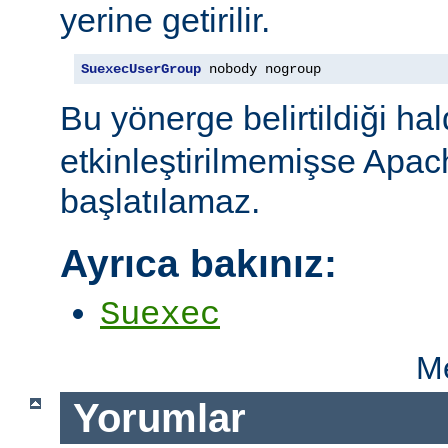
yerine getirilir.
SuexecUserGroup
 nobody nogroup
Bu yönerge belirtildiği ha
etkinleştirilmemişse Apac
başlatılamaz.
Ayrıca bakınız:
Suexec
Me
Yorumlar