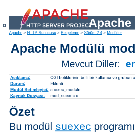
Apache 
Apache
>
HTTP Sunucusu
>
Belgeleme
>
Sürüm 2.4
>
Modüller
Apache Modülü mod
Mevcut Diller:
e
Açıklama:
CGI betiklerinin belli bir kullanıcı ve grubun
Durum:
Eklenti
Modül Betimleyici:
suexec_module
Kaynak Dosyası:
mod_suexec.c
Özet
Bu modül
programı 
suexec