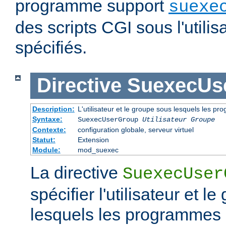
programme support
suexe
des scripts CGI sous l'utilis
spécifiés.
Directive
SuexecUs
Description:
L'utilisateur et le groupe sous lesquels les p
Syntaxe:
SuexecUserGroup
Utilisateur Groupe
Contexte:
configuration globale, serveur virtuel
Statut:
Extension
Module:
mod_suexec
La directive
SuexecUser
spécifier l'utilisateur et l
lesquels les programmes