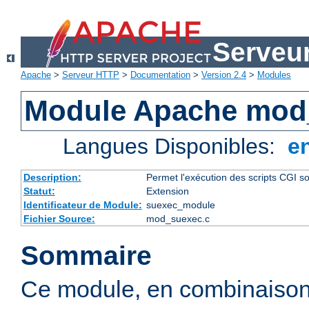
Serveu
Apache
>
Serveur HTTP
>
Documentation
>
Version 2.4
>
Modules
Module Apache mod
Langues Disponibles:
e
Description:
Permet l'exécution des scripts CGI sou
Statut:
Extension
Identificateur de Module:
suexec_module
Fichier Source:
mod_suexec.c
Sommaire
Ce module, en combinaison