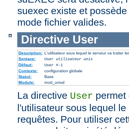
suexec existe et possède 
mode fichier valides.
Directive
User
Description:
L'utilisateur sous lequel le serveur va traiter l
Syntaxe:
User
utilisateur unix
Défaut:
User #-1
Contexte:
configuration globale
Statut:
Base
Module:
mod_unixd
La directive
permet d
User
l'utilisateur sous lequel le
requêtes. Pour utiliser cett