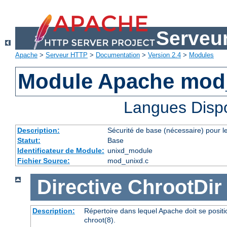
Serveu
Apache
>
Serveur HTTP
>
Documentation
>
Version 2.4
>
Modules
Module Apache mod
Langues Disp
Description:
Sécurité de base (nécessaire) pour le
Statut:
Base
Identificateur de Module:
unixd_module
Fichier Source:
mod_unixd.c
Directive
ChrootDir
Description:
Répertoire dans lequel Apache doit se posit
chroot(8).