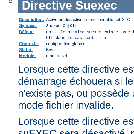
Directive
Suexec
Description:
Active ou désactive la fonctionnalité suEXEC
Syntaxe:
Suexec On|Off
Défaut:
On si le binaire suexec existe avec 
Off dans le cas contraire
Contexte:
configuration globale
Statut:
Base
Module:
mod_unixd
Lorsque cette directive est
démarrage échouera si le
n'existe pas, ou possède 
mode fichier invalide.
Lorsque cette directive est
suEXEC sera désactivé, m