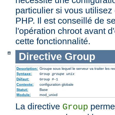
particulier si vous utilise
PHP. Il est conseillé de se
l'opération chroot avant d'
cette fonctionnalité.
Directive
Group
Description:
Groupe sous lequel le serveur va traiter les r
Syntaxe:
Group
groupe unix
Défaut:
Group #-1
Contexte:
configuration globale
Statut:
Base
Module:
mod_unixd
La directive
permet 
Group