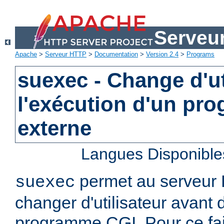
Serveu
Apache
>
Serveur HTTP
>
Documentation
>
Version 2.4
>
Programs
suexec - Change d'ut
l'exécution d'un pr
externe
Langues Disponible
permet au serveur
suexec
changer d'utilisateur avant 
programme CGI. Pour ce faire