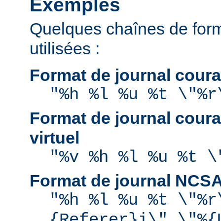
Exemples
Quelques chaînes de for
utilisées :
Format de journal coura
"%h %l %u %t \"%r
Format de journal coura
virtuel
"%v %h %l %u %t \
Format de journal NCS
"%h %l %u %t \"%r
{Referer}i\" \"%{