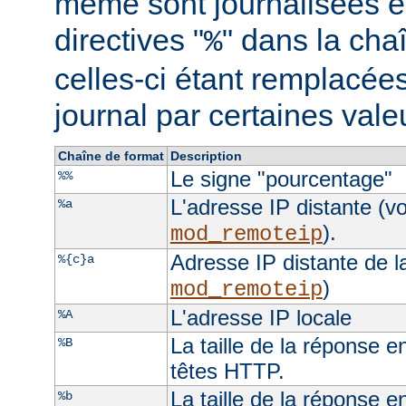
même sont journalisées e
directives "
" dans la cha
%
celles-ci étant remplacées
journal par certaines val
Chaîne de format
Description
Le signe "pourcentage"
%%
L'adresse IP distante (vo
%a
).
mod_remoteip
Adresse IP distante de l
%{c}a
)
mod_remoteip
L'adresse IP locale
%A
La taille de la réponse e
%B
têtes HTTP.
La taille de la réponse e
%b