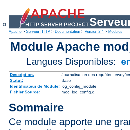
Serveu
Apache
>
Serveur HTTP
>
Documentation
>
Version 2.4
>
Modules
Module Apache mod
Langues Disponibles:
e
Description:
Journalisation des requêtes envoyée
Statut:
Base
Identificateur de Module:
log_config_module
Fichier Source:
mod_log_config.c
Sommaire
Ce module apporte une gra