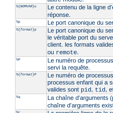
Le contenu de la ligne d
%{
NOMVAR
}o
réponse.
Le port canonique du ser
%p
Le port canonique du ser
%{
format
}p
le véritable port du serve
client. les formats valid
ou
.
remote
Le numéro de processus 
%P
servi la requête.
Le numéro de processus
%{
format
}P
processus enfant qui a s
valides sont
,
, 
pid
tid
La chaîne d'arguments (
%q
chaîne d'arguments exist
%r