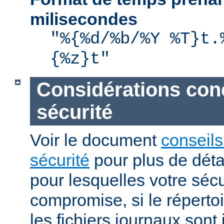
milisecondes
"%{%d/%b/%Y %T}t.
{%z}t"
Considérations con
sécurité
Voir le document
conseils
sécurité
pour plus de détai
pour lesquelles votre sécu
compromise, si le réperto
les fichiers journaux sont 