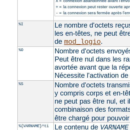
=
connexion abandonnée avant l'envoi
X
=
la connexion peut rester ouverte apr
+
=
la connexion sera fermée après l'en
-
Le nombre d'octets reçus
%I
les en-têtes, ne peut être
de
.
mod_logio
Nombre d'octets envoyés
%O
Peut être nul dans les r
avortée avant que la rép
Nécessite l'activation d
Nombre d'octets transmis
%S
y compris corps et en-t
ne peut pas être nul, et 
combinaison des format
être chargé pour pouvoir 
Le contenu de
%{
VARNAME
}^ti
VARNAME