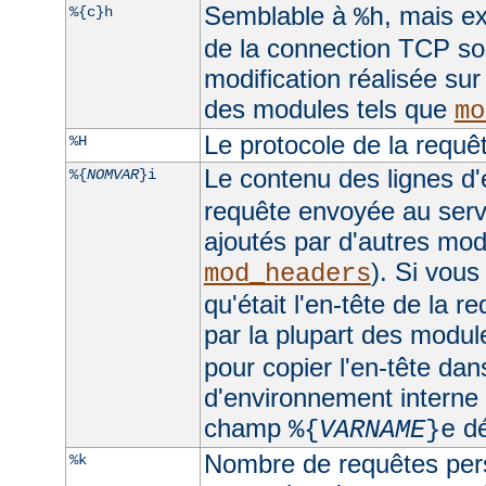
Semblable à
, mais ex
%{c}h
%h
de la connection TCP sou
modification réalisée sur
des modules tels que
mo
Le protocole de la requê
%H
Le contenu des lignes d'
%{
NOMVAR
}i
requête envoyée au serv
ajoutés par d'autres mo
). Si vous
mod_headers
qu'était l'en-tête de la r
par la plupart des module
pour copier l'en-tête dan
d'environnement interne e
champ
dé
%{
VARNAME
}e
Nombre de requêtes pers
%k