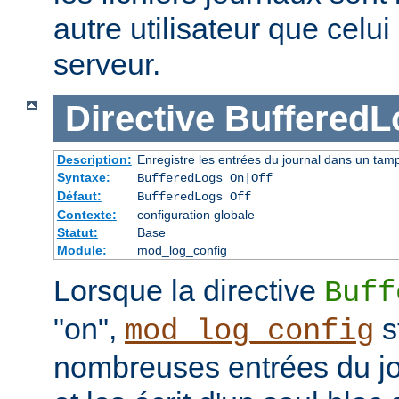
autre utilisateur que celu
serveur.
Directive
BufferedL
Description:
Enregistre les entrées du journal dans un tam
Syntaxe:
BufferedLogs On|Off
Défaut:
BufferedLogs Off
Contexte:
configuration globale
Statut:
Base
Module:
mod_log_config
Lorsque la directive
Buff
"on",
s
mod_log_config
nombreuses entrées du j