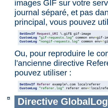
images GIF sur votre serv
journal séparé, et pas dan
principal, vous pouvez util
SetEnvIf
Request_URI
CustomLog
"gif-requests.log"
 common env
=
CustomLog
"nongif-requests.log"
 common env
=!
g
Ou, pour reproduire le c
l'ancienne directive Refe
pouvez utiliser :
SetEnvIf
Referer
CustomLog
"referer.log"
 referer env
=!
localref
Directive
GlobalLog