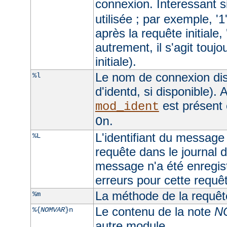
connexion. Interessant si
utilisée ; par exemple, '1
après la requête initiale, 
autrement, il s'agit toujo
initiale).
Le nom de connexion dis
%l
d'identd, si disponible). A
est présent 
mod_ident
.
On
L'identifiant du message 
%L
requête dans le journal d
message n'a été enregist
erreurs pour cette requê
La méthode de la requêt
%m
Le contenu de la note
N
%{
NOMVAR
}n
autre module.