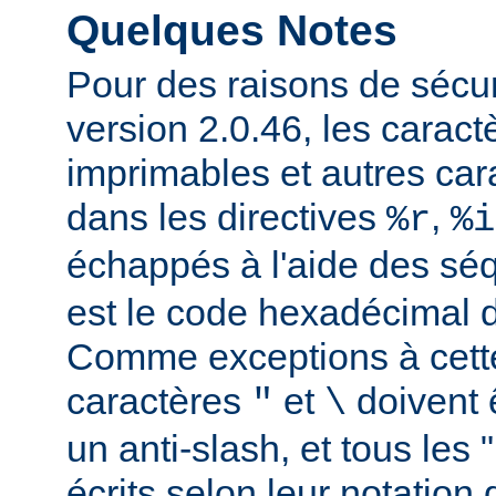
Quelques Notes
Pour des raisons de sécuri
version 2.0.46, les carac
imprimables et autres car
dans les directives
,
%r
%i
échappés à l'aide des s
est le code hexadécimal d
Comme exceptions à cette
caractères
et
doivent 
"
\
un anti-slash, et tous les 
écrits selon leur notation 