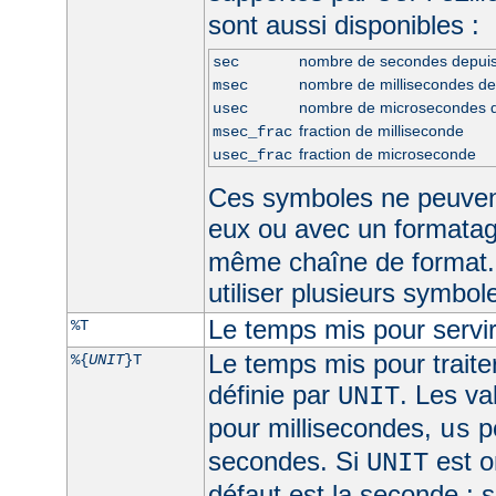
sont aussi disponibles :
nombre de secondes depui
sec
nombre de millisecondes d
msec
nombre de microsecondes 
usec
fraction de milliseconde
msec_frac
fraction de microseconde
usec_frac
Ces symboles ne peuven
eux ou avec un formata
même chaîne de format.
utiliser plusieurs symbo
Le temps mis pour servir
%T
Le temps mis pour traite
%{
UNIT
}T
définie par
. Les va
UNIT
pour millisecondes,
p
us
secondes. Si
est om
UNIT
défaut est la seconde ; s