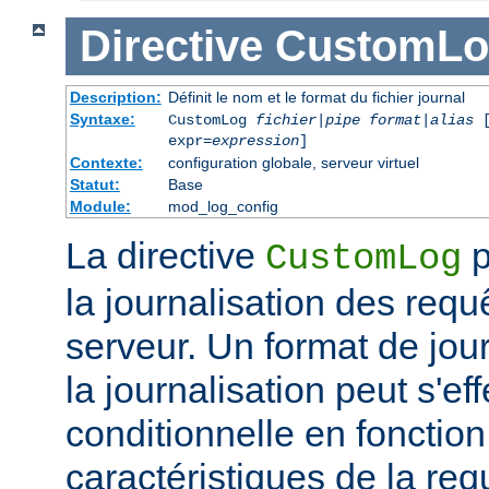
Directive
CustomLo
Description:
Définit le nom et le format du fichier journal
Syntaxe:
CustomLog
fichier
|
pipe
format
|
alias
[
expr=
expression
]
Contexte:
configuration globale, serveur virtuel
Statut:
Base
Module:
mod_log_config
La directive
p
CustomLog
la journalisation des req
serveur. Un format de journ
la journalisation peut s'e
conditionnelle en fonctio
caractéristiques de la req