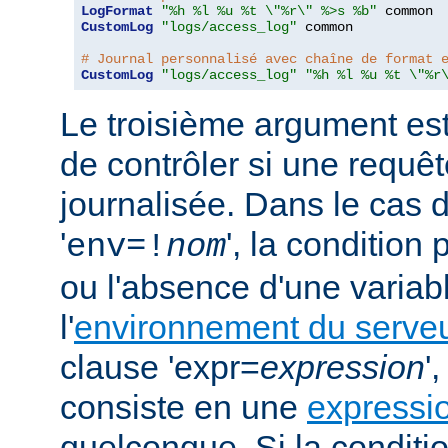
LogFormat
"%h %l %u %t \"%r\" %>s %b"
CustomLog
"logs/access_log"
 common

# Journal personnalisé avec chaîne de format 
CustomLog
"logs/access_log"
"%h %l %u %t \"%r
Le troisième argument est
de contrôler si une requêt
journalisée. Dans le cas 
'
', la condition
env=!
nom
ou l'absence d'une variabl
l'
environnement du serve
clause 'expr=
expression
'
consiste en une
expressi
quelconque. Si la conditio