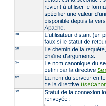
revient à utiliser le form
spécifier une valeur d'un
disponible depuis la ver
Apache.
L'utilisateur distant (en
%u
faux si le statut de retour
Le chemin de la requête, 
%U
chaîne d'arguments.
Le nom canonique du serv
%v
défini par la directive
Se
La nom du serveur en ten
%V
de la directive
UseCano
Statut de la connexion l
%X
renvoyée :