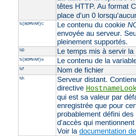
têtes HTTP. Au format CL
place d'un 0 lorsqu'aucu
Le contenu du cookie
N
%{
NOMVAR
}C
envoyée au serveur. Seul
pleinement supportés.
Le temps mis à servir la
%D
Le contenu de la variab
%{
NOMVAR
}e
Nom de fichier
%f
Serveur distant. Contiend
%h
directive
HostnameLoo
qui est sa valeur par déf
enregistrée que pour cer
probablement défini des 
d'accès qui mentionnent 
Voir la
documentation de