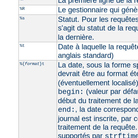
La première ligne de la 
Le gestionnaire qui génèr
%R
Statut. Pour les requêtes 
%s
s'agit du statut de la req
la dernière.
Date à laquelle la requê
%t
anglais standard)
La date, sous la forme sp
%{
format
}t
devrait être au format é
(éventuellement localisé
(valeur par défau
begin:
début du traitement de l
, la date correspo
end:
journal est inscrite, par 
traitement de la requête
supportés par
strftim