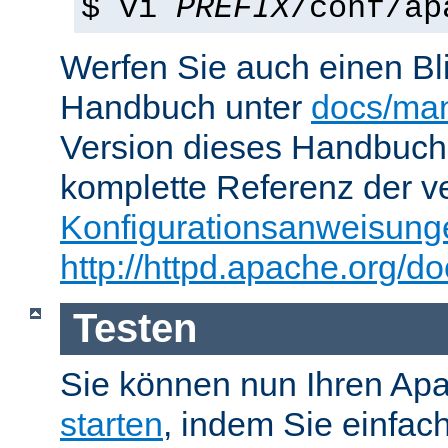
$ vi
PREFIX
/conf/ap
Werfen Sie auch einen Bl
Handbuch unter
docs/man
Version dieses Handbuch
komplette Referenz der v
Konfigurationsanweisung
http://httpd.apache.org/do
Testen
Sie können nun Ihren Ap
starten
, indem Sie einfac