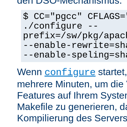
den DSO-Mechanismus:
$ CC="pgcc" CFLAGS=
./configure --
prefix=/sw/pkg/apac
--enable-rewrite=sh
--enable-speling=sh
Wenn
startet
configure
mehrere Minuten, um die 
Features auf Ihrem Syste
Makefile zu generieren, d
Kompilierung des Servers