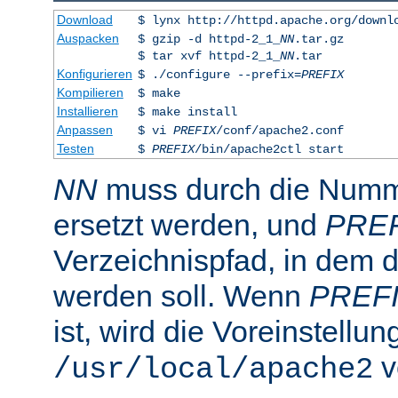
Download
$ lynx http://httpd.apache.org/downl
Auspacken
$ gzip -d httpd-2_1_
NN
.tar.gz
$ tar xvf httpd-2_1_
NN
.tar
Konfigurieren
$ ./configure --prefix=
PREFIX
Kompilieren
$ make
Installieren
$ make install
Anpassen
$ vi
PREFIX
/conf/apache2.conf
Testen
$
PREFIX
/bin/apache2ctl start
NN
muss durch die Numme
ersetzt werden, und
PRE
Verzeichnispfad, in dem de
werden soll. Wenn
PREF
ist, wird die Voreinstellun
v
/usr/local/apache2