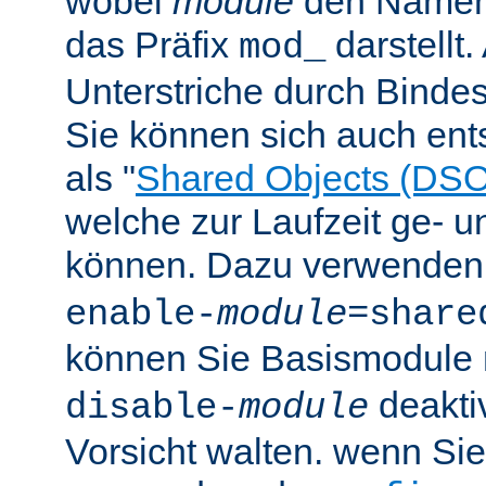
wobei
module
den Namen
das Präfix
darstellt
mod_
Unterstriche durch Bindes
Sie können sich auch en
als "
Shared Objects (DSO
welche zur Laufzeit ge- 
können. Dazu verwenden 
enable-
module
=share
können Sie Basismodule 
deakti
disable-
module
Vorsicht walten. wenn Si