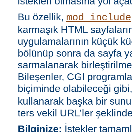
istekleri olmasına yol açac
Bu özellik,
mod_include
karmaşık HTML sayfaların
uygulamalarının küçük kü
bölünüp sonra da sayfa yap
sarmalanarak birleştirilm
Bileşenler, CGI programları
biçiminde olabileceği gibi
kullanarak başka bir sun
ters vekil URL’ler şeklinde 
Bilginize:
İstekler tamam