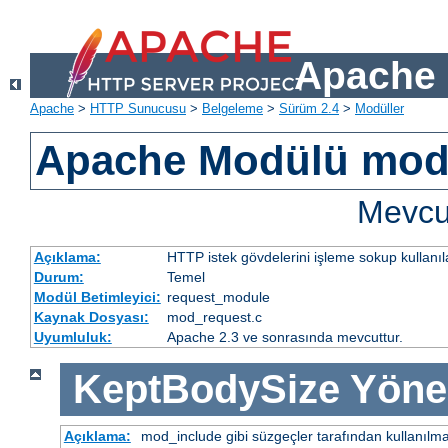
Apache 
Apache
>
HTTP Sunucusu
>
Belgeleme
>
Sürüm 2.4
>
Modüller
Apache Modülü mod
Mevcut
Açıklama:
HTTP istek gövdelerini işleme sokup kullanıla
Durum:
Temel
Modül Betimleyici:
request_module
Kaynak Dosyası:
mod_request.c
Uyumluluk:
Apache 2.3 ve sonrasında mevcuttur.
KeptBodySize
Yöne
Açıklama:
mod_include gibi süzgeçler tarafından kullanılma 