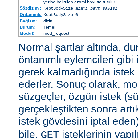
yerine belirtilen azami boyutta tutulur.
Sözdizimi:
KeptBodySize
azami_bayt_sayısı
Öntanımlı:
KeptBodySize 0
Bağlam:
dizin
Durum:
Temel
Modül:
mod_request
Normal şartlar altında, d
öntanımlı eylemcileri gibi 
gerek kalmadığında istek 
ederler. Sonuç olarak, mo
süzgeçler, özgün istek (s
gerçekleştikten sonra art
istek gövdesini iptal eden
bile,
isteklerinin yap
GET