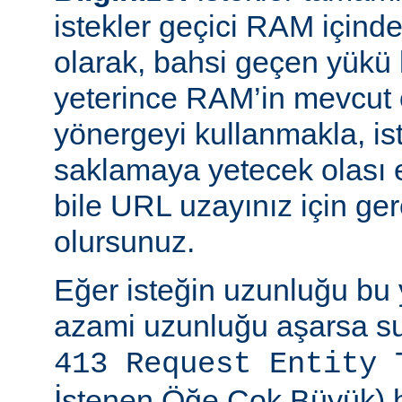
istekler geçici RAM içinde b
olarak, bahsi geçen yükü 
yeterince RAM’in mevcut 
yönergeyi kullanmakla, is
saklamaya yetecek olası 
bile URL uzayınız için ger
olursunuz.
Eğer isteğin uzunluğu bu 
azami uzunluğu aşarsa su
413 Request Entity 
İstenen Öğe Çok Büyük) h