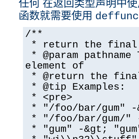
任何 在返回类型声明中
函数就需要使用
deffunc
/**
* return the final
* @param pathname 
element of
* @return the fina
* @tip Examples:
* <pre>
* "/foo/bar/gum" -
* "/foo/bar/gum/" 
* "gum" -&gt; "gum