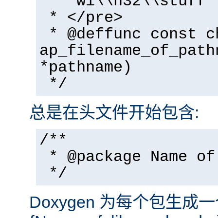
* "wi\\n32\\stuff"
* </pre>
* @deffunc const c
ap_filename_of_path
*pathname)
*/
总是在头文件开始包含:
/**
* @package Name of
*/
Doxygen 为每个包生成