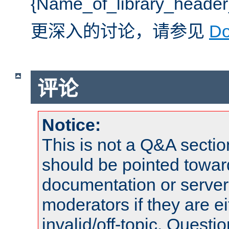
{Name_of_library_he
更深入的讨论，请参见
D
评论
Notice:
This is not a Q&A sect
should be pointed towar
documentation or serve
moderators if they are 
invalid/off-topic. Quest