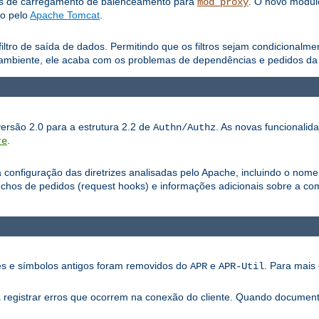
os de carregamento de balenceamento para
. O novo módu
mod_proxy
do pelo
Apache Tomcat
.
iltro de saída de dados. Permitindo que os filtros sejam condicionalm
ambiente, ele acaba com os problemas de dependências e pedidos da a
versão 2.0 para a estrutura 2.2 de
. As novas funcionalid
Authn/Authz
.
re
configuração das diretrizes analisadas pelo Apache, incluindo o nome
os de pedidos (request hooks) e informações adicionais sobre a com
ões e símbolos antigos foram removidos do
e
. Para mais 
APR
APR-Util
ra registrar erros que ocorrem na conexão do cliente. Quando documen