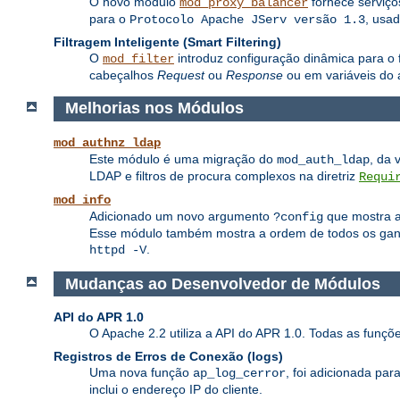
O novo módulo
fornece serviç
mod_proxy_balancer
para o
, usa
Protocolo Apache JServ versão 1.3
Filtragem Inteligente (Smart Filtering)
O
introduz configuração dinâmica para o f
mod_filter
cabeçalhos
Request
ou
Response
ou em variáveis do 
Melhorias nos Módulos
mod_authnz_ldap
Este módulo é uma migração do
, da 
mod_auth_ldap
LDAP e filtros de procura complexos na diretriz
Requi
mod_info
Adicionado um novo argumento
que mostra a 
?config
Esse módulo também mostra a ordem de todos os ganch
.
httpd -V
Mudanças ao Desenvolvedor de Módulos
API do APR 1.0
O Apache 2.2 utiliza a API do APR 1.0. Todas as funç
Registros de Erros de Conexão (logs)
Uma nova função
, foi adicionada pa
ap_log_cerror
inclui o endereço IP do cliente.