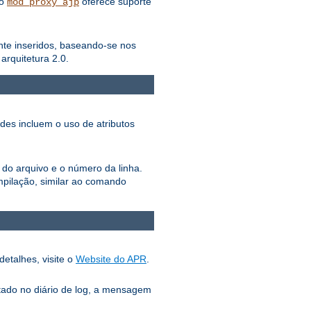
lo
oferece suporte
mod_proxy_ajp
ente inseridos, baseando-se nos
rquitetura 2.0.
ades incluem o uso de atributos
 do arquivo e o número da linha.
pilação, similar ao comando
detalhes, visite o
Website do APR
.
tado no diário de log, a mensagem