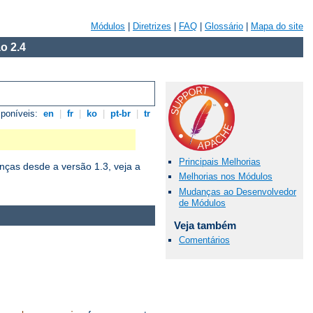
Módulos
|
Diretrizes
|
FAQ
|
Glossário
|
Mapa do site
o 2.4
sponíveis:
en
|
fr
|
ko
|
pt-br
|
tr
Principais Melhorias
ças desde a versão 1.3, veja a
Melhorias nos Módulos
Mudanças ao Desenvolvedor
de Módulos
Veja também
Comentários