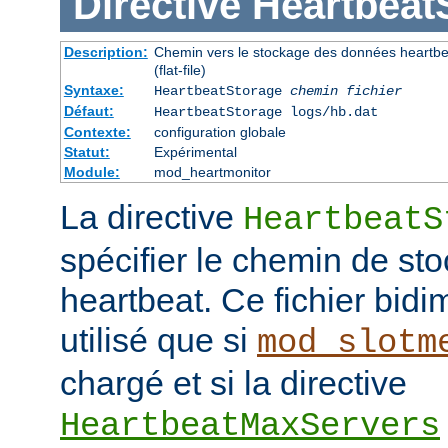
Directive
Heartbeat
Description:
Chemin vers le stockage des données heartbeat
(flat-file)
Syntaxe:
HeartbeatStorage
chemin fichier
Défaut:
HeartbeatStorage logs/hb.dat
Contexte:
configuration globale
Statut:
Expérimental
Module:
mod_heartmonitor
La directive
HeartbeatS
spécifier le chemin de s
heartbeat. Ce fichier bidi
utilisé que si
mod_slotm
chargé et si la directive
HeartbeatMaxServers