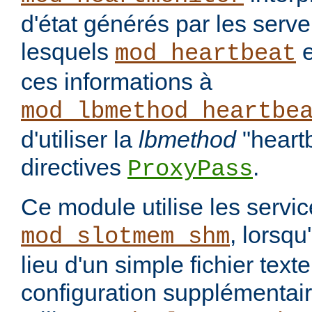
d'état générés par les serve
lesquels
e
mod_heartbeat
ces informations à
mod_lbmethod_heartbe
d'utiliser la
lbmethod
"heart
directives
.
ProxyPass
Ce module utilise les servi
, lorsqu
mod_slotmem_shm
lieu d'un simple fichier tex
configuration supplémentair