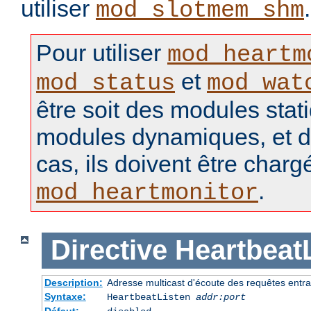
utiliser
.
mod_slotmem_shm
Pour utiliser
mod_heartm
et
mod_status
mod_wat
être soit des modules stat
modules dynamiques, et d
cas, ils doivent être charg
.
mod_heartmonitor
Directive
Heartbeat
Description:
Adresse multicast d'écoute des requêtes entr
Syntaxe:
HeartbeatListen
addr:port
Défaut: