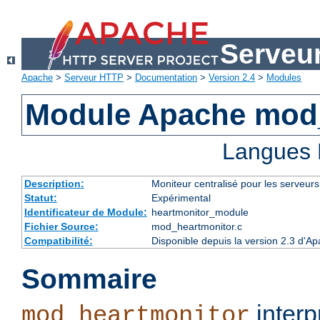
Serveu
Apache
>
Serveur HTTP
>
Documentation
>
Version 2.4
>
Modules
Module Apache mod
Langues 
Description:
Moniteur centralisé pour les serveur
Statut:
Expérimental
Identificateur de Module:
heartmonitor_module
Fichier Source:
mod_heartmonitor.c
Compatibilité:
Disponible depuis la version 2.3 d'A
Sommaire
interp
mod_heartmonitor