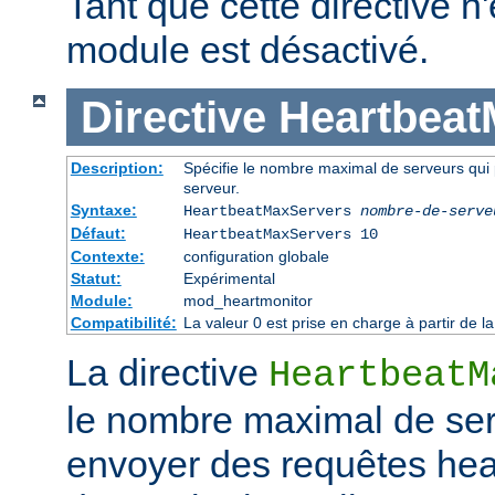
Tant que cette directive n'
module est désactivé.
Directive
Heartbeat
Description:
Spécifie le nombre maximal de serveurs qui
serveur.
Syntaxe:
HeartbeatMaxServers
nombre-de-serve
Défaut:
HeartbeatMaxServers 10
Contexte:
configuration globale
Statut:
Expérimental
Module:
mod_heartmonitor
Compatibilité:
La valeur 0 est prise en charge à partir de
La directive
HeartbeatM
le nombre maximal de ser
envoyer des requêtes hea