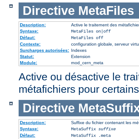
Directive
MetaFiles
Description:
Active le traitement des métafich
Syntaxe:
MetaFiles on|off
Défaut:
MetaFiles off
Contexte:
configuration globale, serveur virtu
Surcharges autorisées:
Indexes
Statut:
Extension
Module:
mod_cern_meta
Active ou désactive le tra
métafichiers pour certains
Directive
MetaSuffi
Description:
Suffixe du fichier contenant les m
Syntaxe:
MetaSuffix
suffixe
Défaut:
MetaSuffix .meta