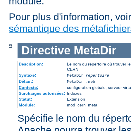
module.
Pour plus d'information, voi
sémantique des métafichi
Directive
MetaDir
Description:
Le nom du répertoire où trouver le
CERN
Syntaxe:
MetaDir
répertoire
Défaut:
MetaDir .web
Contexte:
configuration globale, serveur virtu
Surcharges autorisées:
Indexes
Statut:
Extension
Module:
mod_cern_meta
Spécifie le nom du répert
Apache pourra trouver les