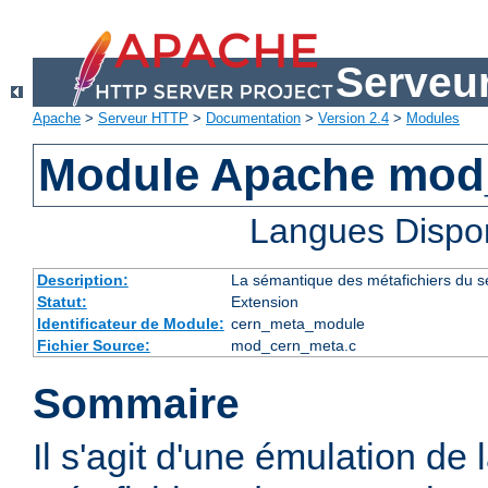
Serveu
Apache
>
Serveur HTTP
>
Documentation
>
Version 2.4
>
Modules
Module Apache mod
Langues Dispo
Description:
La sémantique des métafichiers du 
Statut:
Extension
Identificateur de Module:
cern_meta_module
Fichier Source:
mod_cern_meta.c
Sommaire
Il s'agit d'une émulation de