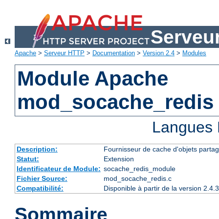
Serveu
Apache
>
Serveur HTTP
>
Documentation
>
Version 2.4
>
Modules
Module Apache
mod_socache_redis
Langues 
Description:
Fournisseur de cache d'objets partag
Statut:
Extension
Identificateur de Module:
socache_redis_module
Fichier Source:
mod_socache_redis.c
Compatibilité:
Disponible à partir de la version 2.
Sommaire