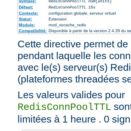
Syntaxe:
RedisConnPoolTTL
num
[
units
]
Défaut:
RedisConnPoolTTL 15s
Contexte:
configuration globale, serveur virtuel
Statut:
Extension
Module:
mod_socache_redis
Compatibilité:
Disponible à partir de la version 2.4.39 du
Cette directive permet de 
pendant laquelle les conn
avec le(s) serveur(s) Red
(plateformes threadées s
Les valeurs valides pour
sont
RedisConnPoolTTL
limitées à 1 heure . 0 sign