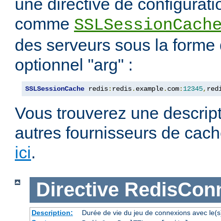
une directive de configurat
comme
SSLSessionCach
des serveurs sous la forme
optionnel "arg" :
SSLSessionCache
 redis
:
redis
.
example
.
com
:
12345
,
red
Vous trouverez une descript
autres fournisseurs de cach
ici
.
Directive
RedisCon
Description:
Durée de vie du jeu de connexions avec le(s