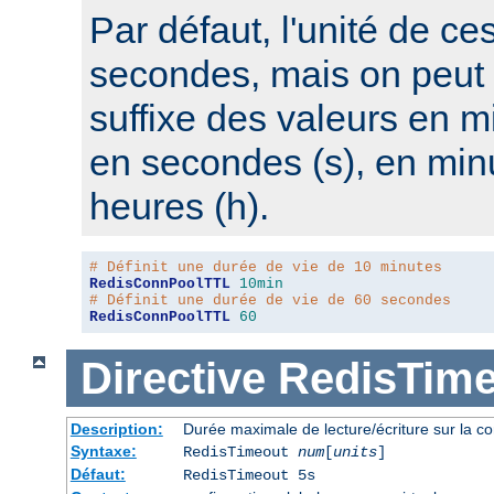
Par défaut, l'unité de ce
secondes, mais on peut s
suffixe des valeurs en m
en secondes (s), en min
heures (h).
# Définit une durée de vie de 10 minutes
RedisConnPoolTTL
10min
# Définit une durée de vie de 60 secondes
RedisConnPoolTTL
60
Directive
RedisTime
Description:
Durée maximale de lecture/écriture sur la co
Syntaxe:
RedisTimeout
num
[
units
]
Défaut:
RedisTimeout 5s