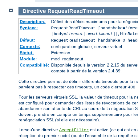
Directive
RequestReadTimeout
Description:
Définit des délais maximums pour la négocia
Syntaxe:
RequestReadTimeout [handshake=
timeo
[body=
timeout
[-
maxtimeout
][,MinRate
Défaut:
RequestReadTimeout handshake=0 head
Contexte:
configuration globale, serveur virtuel
Statut:
Extension
Module:
mod_reqtimeout
Compatibilité:
Disponible depuis la version 2.2.15 du serv
compte à partir de la version 2.4.39.
Cette directive permet de définir différents timeouts pour la 
parvient pas à respecter ces timeouts, un code d'erreur
408 
Pour les serveurs virtuels SSL, la valeur de timeout pour la
n
est configuré pour demander des listes de révocations de certi
abandonner son attente de CRL au cours de la négociation SSL
doivent prendre en compte un temps supplémentaire pour les s
renégociation SSL (si elle est nécessaire).
Lorsqu'une directive
est active (ce qui est en
AcceptFilter
réception du premier octet (ou de l'ensemble de la requête s