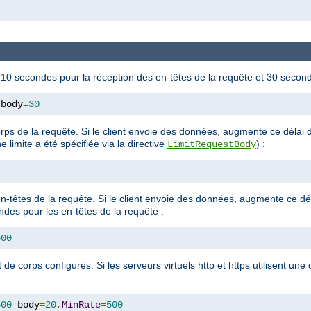
10 secondes pour la réception des en-têtes de la requête et 30 second
 body
=
30
rps de la requête. Si le client envoie des données, augmente ce déla
 limite a été spécifiée via la directive
) :
LimitRequestBody
-têtes de la requête. Si le client envoie des données, augmente ce d
des pour les en-têtes de la requête :
500
t de corps configurés. Si les serveurs virtuels http et https utilisent un
500
 body
=
20
,
MinRate
=
500