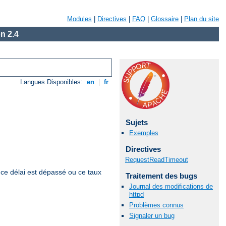
Modules
|
Directives
|
FAQ
|
Glossaire
|
Plan du site
n 2.4
Langues Disponibles:
en
|
fr
Sujets
Exemples
Directives
RequestReadTimeout
ce délai est dépassé ou ce taux
Traitement des bugs
Journal des modifications de
httpd
Problèmes connus
Signaler un bug