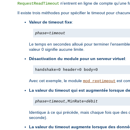
n'entrent en ligne de compte qu'une fo
RequestReadTimeout
Il existe trois méthodes pour spécifier le timeout pour chacun
Valeur de timeout fixe
:
phase
=
timeout
Le temps en secondes alloué pour terminer l'ensemble d
valeur 0 signifie aucune limite.
Désactivation du module pour un serveur virtuel
:
handshake=0 header=0 body=0
Avec cet exemple, le module
est com
mod_reqtimeout
La valeur du timeout qui est augmentée lorsque d
phase
=
timeout
,MinRate=
débit
Identique à ce qui précède, mais chaque fois que des 
seconde).
La valeur du timeout augmente lorsque des données