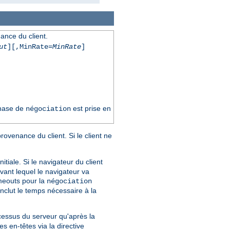
ance du client.
ut
][,MinRate=
MinRate
]
phase de
est prise en
négociation
rovenance du client. Si le client ne
iale. Si le navigateur du client
avant lequel le navigateur va
imeouts pour la
négociation
nclut le temps nécessaire à la
cessus du serveur qu'après la
es en-têtes via la directive