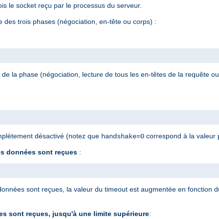
is le socket reçu par le processus du serveur.
e des trois phases (négociation, en-tête ou corps) :
e la phase (négociation, lecture de tous les en-têtes de la requête ou
plètement désactivé (notez que
correspond à la valeur 
handshake=0
es données sont reçues
:
données sont reçues, la valeur du timeout est augmentée en fonction du
 sont reçues, jusqu'à une limite supérieure
: