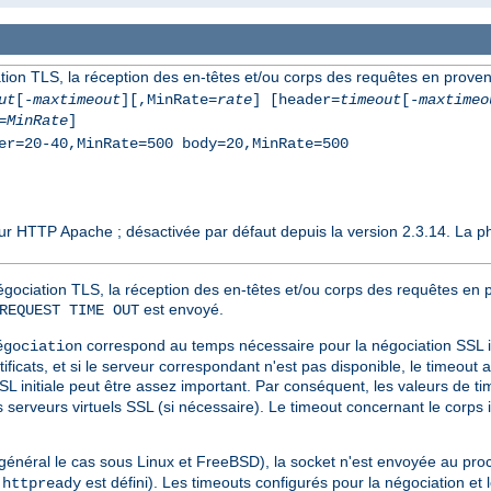
tion TLS, la réception des en-têtes et/ou corps des requêtes en proven
ut
[-
maxtimeout
][,MinRate=
rate
] [header=
timeout
[-
maxtimeo
=
MinRate
]
er=20-40,MinRate=500 body=20,MinRate=500
eur HTTP Apache ; désactivée par défaut depuis la version 2.3.14. La 
négociation TLS, la réception des en-têtes et/ou corps des requêtes en p
est envoyé.
REQUEST TIME OUT
correspond au temps nécessaire pour la négociation SSL init
égociation
ficats, et si le serveur correspondant n'est pas disponible, le timeout 
 initiale peut être assez important. Par conséquent, les valeurs de t
erveurs virtuels SSL (si nécessaire). Le timeout concernant le corps i
 général le cas sous Linux et FreeBSD), la socket n'est envoyée au pro
i
est défini). Les timeouts configurés pour la négociation et l
httpready