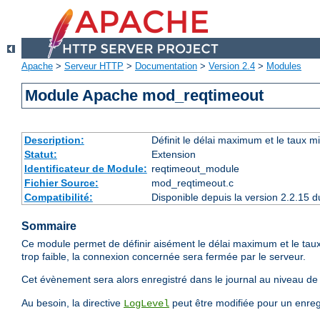
Apache
>
Serveur HTTP
>
Documentation
>
Version 2.4
>
Modules
Module Apache mod_reqtimeout
Description:
Définit le délai maximum et le taux 
Statut:
Extension
Identificateur de Module:
reqtimeout_module
Fichier Source:
mod_reqtimeout.c
Compatibilité:
Disponible depuis la version 2.2.15
Sommaire
Ce module permet de définir aisément le délai maximum et le taux
trop faible, la connexion concernée sera fermée par le serveur.
Cet évènement sera alors enregistré dans le journal au niveau d
Au besoin, la directive
peut être modifiée pour un enregi
LogLevel