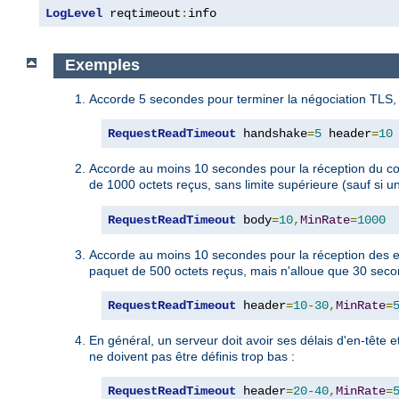
LogLevel
 reqtimeout
:
info
Exemples
Accorde 5 secondes pour terminer la négociation TLS, 
RequestReadTimeout
 handshake
=
5
 header
=
10
Accorde au moins 10 secondes pour la réception du co
de 1000 octets reçus, sans limite supérieure (sauf si une
RequestReadTimeout
 body
=
10
,
MinRate
=
1000
Accorde au moins 10 secondes pour la réception des en
paquet de 500 octets reçus, mais n'alloue que 30 secon
RequestReadTimeout
 header
=
10
-
30
,
MinRate
=
En général, un serveur doit avoir ses délais d'en-tête e
ne doivent pas être définis trop bas :
RequestReadTimeout
 header
=
20
-
40
,
MinRate
=