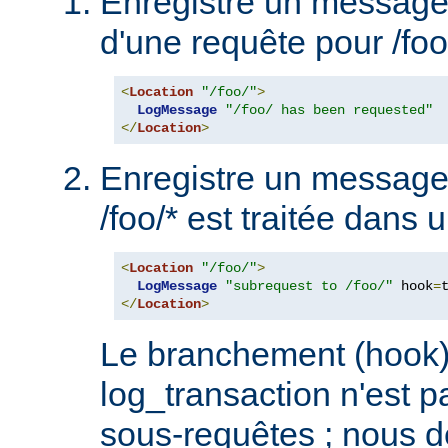
Enregistre un message 
d'une requête pour /foo/
<
Location
"/foo/"
>
LogMessage
"/foo/ has been requested"
</
Location
>
Enregistre un message
/foo/* est traitée dans 
<
Location
"/foo/"
>
LogMessage
"subrequest to /foo/"
 hook
=
</
Location
>
Le branchement (hook)
log_transaction n'est p
sous-requêtes ; nous 