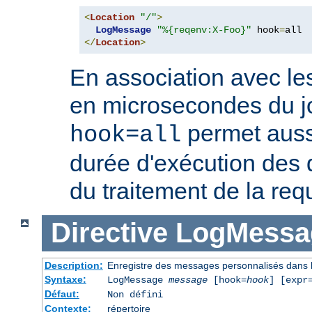
<
Location
"/"
>
LogMessage
"%{reqenv:X-Foo}"
 hook
=
</
Location
>
En association avec le
en microsecondes du jo
permet auss
hook=all
durée d'exécution des 
du traitement de la req
Directive
LogMessa
Description:
Enregistre des messages personnalisés dans l
Syntaxe:
LogMessage
message
[hook=
hook
] [expr
Défaut:
Non défini
Contexte:
répertoire