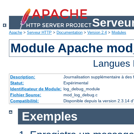
Serveu
Apache
>
Serveur HTTP
>
Documentation
>
Version 2.4
>
Modules
Module Apache mod
Langues 
Description:
Journalisation supplémentaire à des
Statut:
Expérimental
Identificateur de Module:
log_debug_module
Fichier Source:
mod_log_debug.c
Compatibilité:
Disponible depuis la version 2.3.14 
Exemples