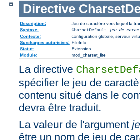
Directive
CharsetDe
Description:
Jeu de caractère vers lequel la trad
Syntaxe:
CharsetDefault
jeu de carac
Contexte:
configuration globale, serveur virtu
Surcharges autorisées:
FileInfo
Statut:
Extension
Module:
mod_charset_lite
La directive
CharsetDef
spécifier le jeu de caractè
contenu situé dans le co
devra être traduit.
La valeur de l'argument
j
être un nom de jeu de car