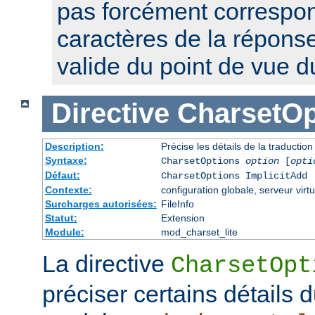
pas forcément correspon
caractères de la réponse,
valide du point de vue 
Directive
CharsetOp
Description:
Précise les détails de la traductio
Syntaxe:
CharsetOptions
option
[
opti
Défaut:
CharsetOptions ImplicitAdd
Contexte:
configuration globale, serveur virtu
Surcharges autorisées:
FileInfo
Statut:
Extension
Module:
mod_charset_lite
La directive
CharsetOpt
préciser certains détails