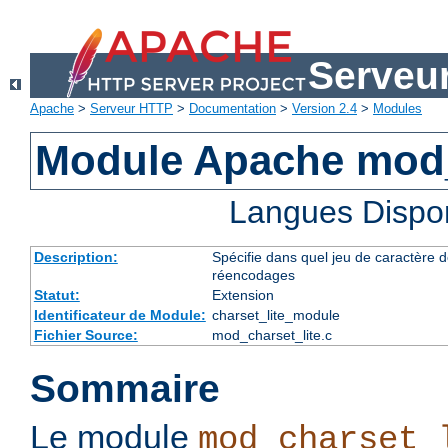
Serveu
Apache
>
Serveur HTTP
>
Documentation
>
Version 2.4
>
Modules
Module Apache mod_
Langues Dispo
Description:
Spécifie dans quel jeu de caractère do
réencodages
Statut:
Extension
Identificateur de Module:
charset_lite_module
Fichier Source:
mod_charset_lite.c
Sommaire
Le module
mod_charset_