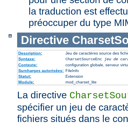
la traduction est effec
préoccuper du type MI
Directive
CharsetS
Description:
Jeu de caractères source des fichi
Syntaxe:
CharsetSourceEnc
jeu de car
Contexte:
configuration globale, serveur virtu
Surcharges autorisées:
FileInfo
Statut:
Extension
Module:
mod_charset_lite
La directive
CharsetSou
spécifier un jeu de caract
fichiers situés dans le co