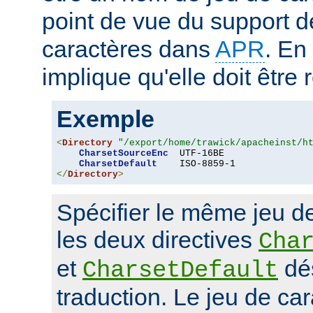
point de vue du support d
caractères dans
APR
. En
implique qu'elle doit être
Exemple
<
Directory
"/export/home/trawick/apacheinst/h
CharsetSourceEnc
  UTF-16BE

CharsetDefault
</
Directory
>
Spécifier le même jeu d
les deux directives
Cha
et
dés
CharsetDefault
traduction. Le jeu de car