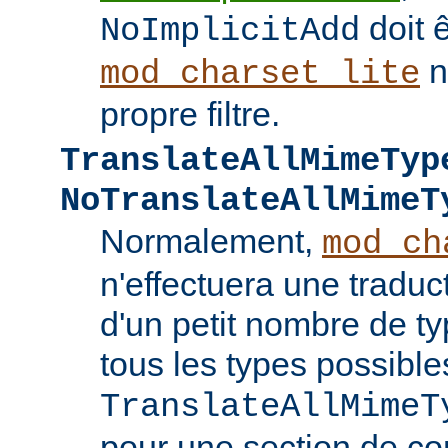
doit ê
NoImplicitAdd
n
mod_charset_lite
propre filtre.
TranslateAllMimeTyp
NoTranslateAllMimeT
Normalement,
mod_ch
n'effectuera une tradu
d'un petit nombre de 
tous les types possible
TranslateAllMimeT
pour une section de co