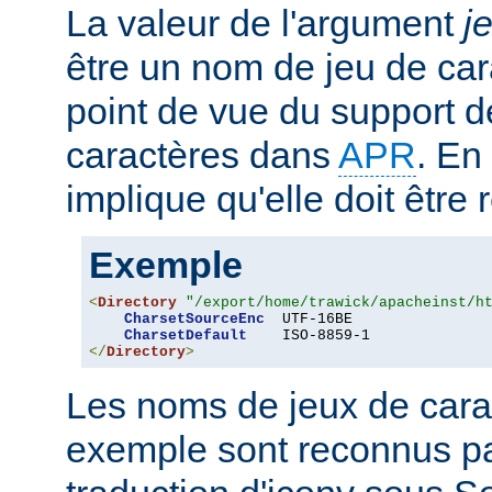
La valeur de l'argument
j
être un nom de jeu de car
point de vue du support d
caractères dans
APR
. En
implique qu'elle doit être
Exemple
<
Directory
"/export/home/trawick/apacheinst/h
CharsetSourceEnc
  UTF-16BE

CharsetDefault
</
Directory
>
Les noms de jeux de cara
exemple sont reconnus p