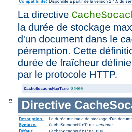
Compatibilité:
Disponible à partir de la version 2.4.5 du 
La directive
CacheSocac
la durée de stockage ma
d'un document dans le ca
péremption. Cette définiti
durée de fraîcheur défini
par le protocole HTTP.
CacheSocacheMaxTime
86400
Directive
CacheSoc
Description:
La durée minimale de stockage d'un docume
Syntaxe:
CacheSocacheMinTime
seconds
Défaut:
CacheSocacheMinTime 600