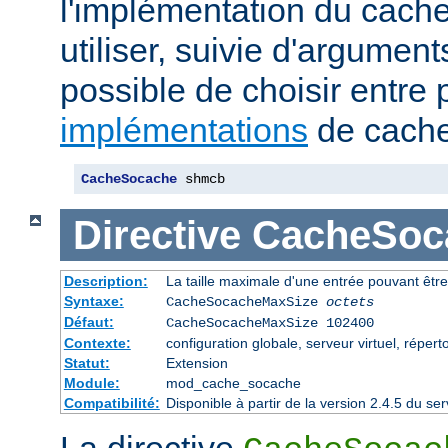
l'implémentation du cache
utiliser, suivie d'arguments
possible de choisir entre 
implémentations
de cache
CacheSocache
 shmcb
Directive
CacheSoc
Description:
La taille maximale d'une entrée pouvant êtr
Syntaxe:
CacheSocacheMaxSize
octets
Défaut:
CacheSocacheMaxSize 102400
Contexte:
configuration globale, serveur virtuel, répert
Statut:
Extension
Module:
mod_cache_socache
Compatibilité:
Disponible à partir de la version 2.4.5 du 