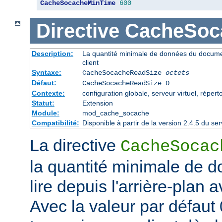
CacheSocacheMinTime
600
Directive
CacheSoc
Description:
La quantité minimale de données du documen
client
Syntaxe:
CacheSocacheReadSize
octets
Défaut:
CacheSocacheReadSize 0
Contexte:
configuration globale, serveur virtuel, répert
Statut:
Extension
Module:
mod_cache_socache
Compatibilité:
Disponible à partir de la version 2.4.5 du 
La directive
CacheSocac
la quantité minimale de d
lire depuis l'arrière-plan 
Avec la valeur par défaut