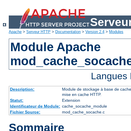
Serveu
Apache
>
Serveur HTTP
>
Documentation
>
Version 2.4
>
Modules
Module Apache
mod_cache_socach
Langues 
Description:
Module de stockage à base de cache d
mise en cache HTTP.
Statut:
Extension
Identificateur de Module:
cache_socache_module
Fichier Source:
mod_cache_socache.c
Sommaire