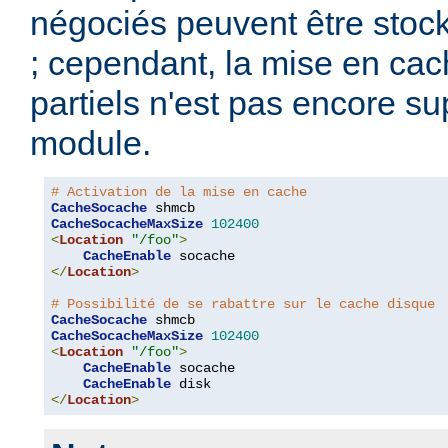
négociés peuvent être stoc
; cependant, la mise en ca
partiels n'est pas encore s
module.
# Activation de la mise en cache
CacheSocache
CacheSocacheMaxSize
102400
<
Location
"/foo"
>
CacheEnable
</
Location
>
# Possibilité de se rabattre sur le cache disque
CacheSocache
CacheSocacheMaxSize
102400
<
Location
"/foo"
>
CacheEnable
 socache

CacheEnable
</
Location
>