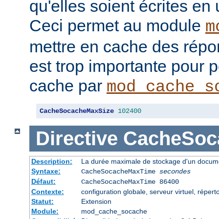
qu'elles soient écrites en
Ceci permet au module
m
mettre en cache des répon
est trop importante pour 
cache par
mod_cache_s
CacheSocacheMaxSize
102400
Directive
CacheSoc
Description:
La durée maximale de stockage d'un docume
Syntaxe:
CacheSocacheMaxTime
secondes
Défaut:
CacheSocacheMaxTime 86400
Contexte:
configuration globale, serveur virtuel, répert
Statut:
Extension
Module:
mod_cache_socache