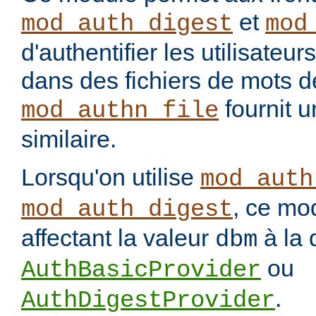
et
mod_auth_digest
mod
d'authentifier les utilisateu
dans des fichiers de mots 
fournit u
mod_authn_file
similaire.
Lorsqu'on utilise
mod_auth
, ce mo
mod_auth_digest
affectant la valeur
à la 
dbm
ou
AuthBasicProvider
.
AuthDigestProvider