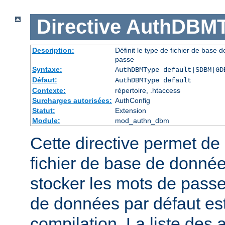
Directive
AuthDBMT
Description:
Définit le type de fichier de base 
passe
Syntaxe:
AuthDBMType default|SDBM|GD
Défaut:
AuthDBMType default
Contexte:
répertoire, .htaccess
Surcharges autorisées:
AuthConfig
Statut:
Extension
Module:
mod_authn_dbm
Cette directive permet de 
fichier de base de données
stocker les mots de passe
de données par défaut est 
compilation. La liste des 