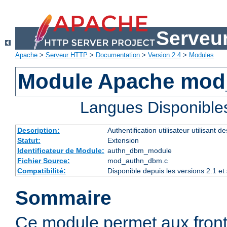
Serveu
Apache
>
Serveur HTTP
>
Documentation
>
Version 2.4
>
Modules
Module Apache mo
Langues Disponible
Description:
Authentification utilisateur utilisant 
Statut:
Extension
Identificateur de Module:
authn_dbm_module
Fichier Source:
mod_authn_dbm.c
Compatibilité:
Disponible depuis les versions 2.1 e
Sommaire
Ce module permet aux fro