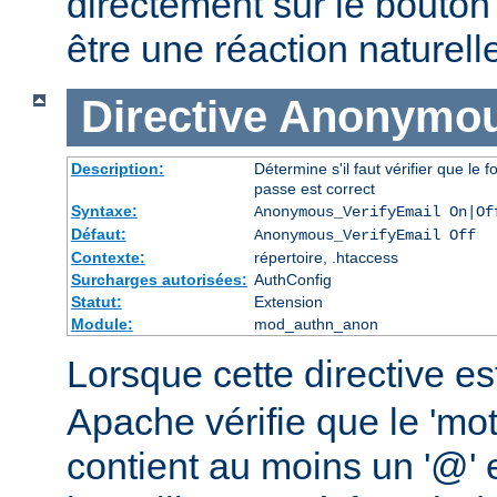
directement sur le bouto
être une réaction naturell
Directive
Anonymou
Description:
Détermine s'il faut vérifier que l
passe est correct
Syntaxe:
Anonymous_VerifyEmail On|Of
Défaut:
Anonymous_VerifyEmail Off
Contexte:
répertoire, .htaccess
Surcharges autorisées:
AuthConfig
Statut:
Extension
Module:
mod_authn_anon
Lorsque cette directive es
Apache vérifie que le 'mo
contient au moins un '@' et 