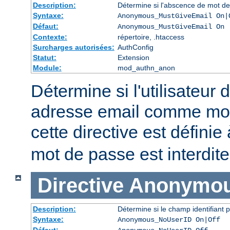
Description:
Détermine si l'abscence de mot de
Syntaxe:
Anonymous_MustGiveEmail On|
Défaut:
Anonymous_MustGiveEmail On
Contexte:
répertoire, .htaccess
Surcharges autorisées:
AuthConfig
Statut:
Extension
Module:
mod_authn_anon
Détermine si l'utilisateur 
adresse email comme mot
cette directive est définie
mot de passe est interdite
Directive
Anonymou
Description:
Détermine si le champ identifiant p
Syntaxe:
Anonymous_NoUserID On|Off