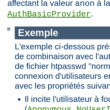
affectant la valeur
à la
anon
.
AuthBasicProvider
Exemple
L'exemple ci-dessous pr
de combinaison avec l'aut
de fichier htpasswd "norm
connexion d'utilisateurs en
avec les propriétés suivan
Il incite l'utilisateur à f
(
Anonymous_NoUser