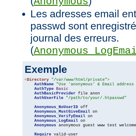
(
)
Anonymous
Les adresses email en
passwd sont enregistrée
journal des erreurs.
(
Anonymous_LogEma
Exemple
<
Directory
"/var/www/html/private"
>
AuthName
"Use 'anonymous' & Email address
AuthType
Basic
AuthBasicProvider
 file anon

AuthUserFile
"/path/to/your/.htpasswd"
Anonymous_NoUserID
 off

Anonymous_MustGiveEmail
 on

Anonymous_VerifyEmail
 on

Anonymous_LogEmail
 on

Anonymous
 anonymous guest www test welcome
Require