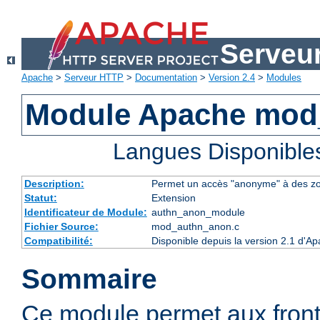
Serveu
Apache
>
Serveur HTTP
>
Documentation
>
Version 2.4
>
Modules
Module Apache mod
Langues Disponible
Description:
Permet un accès "anonyme" à des z
Statut:
Extension
Identificateur de Module:
authn_anon_module
Fichier Source:
mod_authn_anon.c
Compatibilité:
Disponible depuis la version 2.1 d'A
Sommaire
Ce module permet aux fron