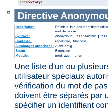
</
Directory
>
Directive
Anonymo
Description:
Définit la liste des identifiants uti
mot de passe
Syntaxe:
Anonymous
utilisateur
[
util
Contexte:
répertoire, .htaccess
Surcharges autorisées:
AuthConfig
Statut:
Extension
Module:
mod_authn_anon
Une liste d'un ou plusieurs
utilisateur spéciaux auto
vérification du mot de pas
doivent être séparés par
spécifier un identifiant c