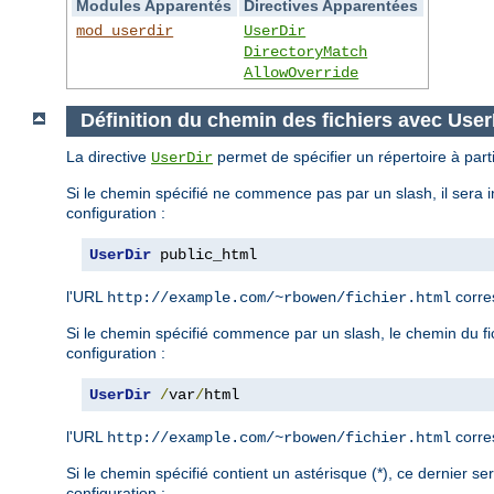
Modules Apparentés
Directives Apparentées
mod_userdir
UserDir
DirectoryMatch
AllowOverride
Définition du chemin des fichiers avec User
La directive
permet de spécifier un répertoire à parti
UserDir
Si le chemin spécifié ne commence pas par un slash, il sera i
configuration :
UserDir
 public_html
l'URL
corre
http://example.com/~rbowen/fichier.html
Si le chemin spécifié commence par un slash, le chemin du fich
configuration :
UserDir
/
var
/
html
l'URL
corre
http://example.com/~rbowen/fichier.html
Si le chemin spécifié contient un astérisque (*), ce dernier s
configuration :