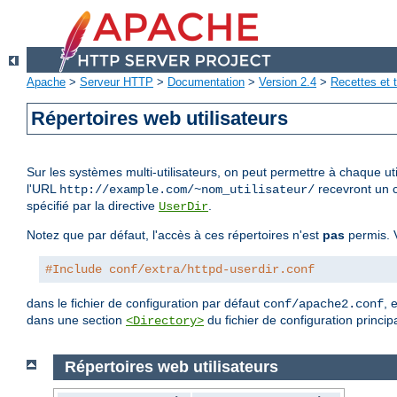
Apache
>
Serveur HTTP
>
Documentation
>
Version 2.4
>
Recettes et t
Répertoires web utilisateurs
Sur les systèmes multi-utilisateurs, on peut permettre à chaque uti
l'URL
recevront un c
http://example.com/~nom_utilisateur/
spécifié par la directive
.
UserDir
Notez que par défaut, l'accès à ces répertoires n'est
pas
permis. V
#Include conf/extra/httpd-userdir.conf
dans le fichier de configuration par défaut
, 
conf/apache2.conf
dans une section
du fichier de configuration principa
<Directory>
Répertoires web utilisateurs