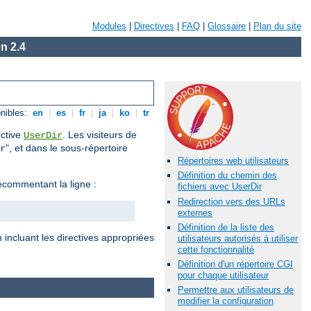
Modules
|
Directives
|
FAQ
|
Glossaire
|
Plan du site
n 2.4
nibles:
en
|
es
|
fr
|
ja
|
ko
|
tr
ective
. Les visiteurs de
UserDir
", et dans le sous-répertoire
r
Répertoires web utilisateurs
Définition du chemin des
commentant la ligne :
fichiers avec UserDir
Redirection vers des URLs
externes
Définition de la liste des
 incluant les directives appropriées
utilisateurs autorisés à utiliser
cette fonctionnalité
Définition d'un répertoire CGI
pour chaque utilisateur
Permettre aux utilisateurs de
modifier la configuration