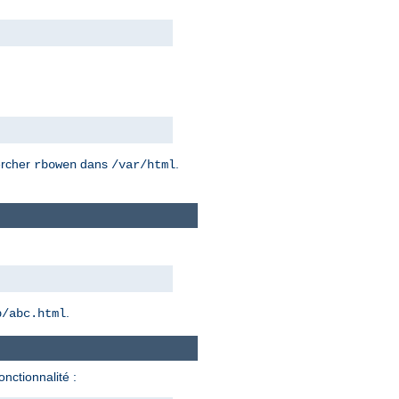
hercher
dans
.
rbowen
/var/html
.
b/abc.html
onctionnalité :