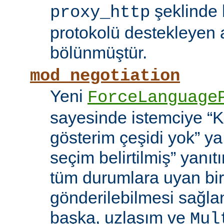
şeklinde h
proxy_http
protokolü destekleyen 
bölünmüştür.
mod_negotiation
Yeni
ForceLanguage
sayesinde istemciye “Ka
gösterim çeşidi yok” y
seçim belirtilmiş” yanı
tüm durumlara uyan bir
gönderilebilmesi sağla
başka, uzlaşım ve
Mul