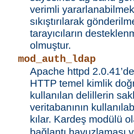
verimli yararlanabilmek 
sıkıştırılarak gönderilm
tarayıcıların destekl
olmuştur.
mod_auth_ldap
Apache httpd 2.0.41’de
HTTP temel kimlik doğ
kullanılan delillerin s
veritabanının kullanıl
kılar. Kardeş modülü o
bağlantı havuzlaması v