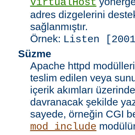
yönergel
VirtualHost
adres dizgelerini dest
sağlanmıştır.
Örnek:
Listen [200
Süzme
Apache httpd modülleri
teslim edilen veya sun
içerik akımları üzerind
davranacak şekilde yaz
sayede, örneğin CGI beti
modülü
mod_include