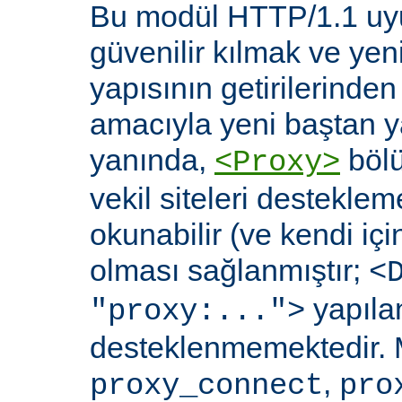
Bu modül HTTP/1.1 uyu
güvenilir kılmak ve yen
yapısının getirilerinde
amacıyla yeni baştan y
yanında,
bölü
<Proxy>
vekil siteleri destekl
okunabilir (ve kendi içi
olması sağlanmıştır;
<
yapılan
"proxy:...">
desteklenmemektedir. 
,
proxy_connect
pro