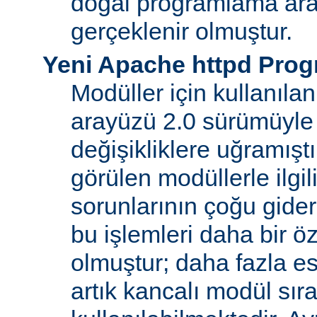
doğal programlama ara
gerçeklenir olmuştur.
Yeni Apache httpd Pro
Modüller için kullanıl
arayüzü 2.0 sürümüyle
değişikliklere uğramışt
görülen modüllerle ilgil
sorunlarının çoğu gider
bu işlemleri daha bir ö
olmuştur; daha fazla e
artık kancalı modül sır