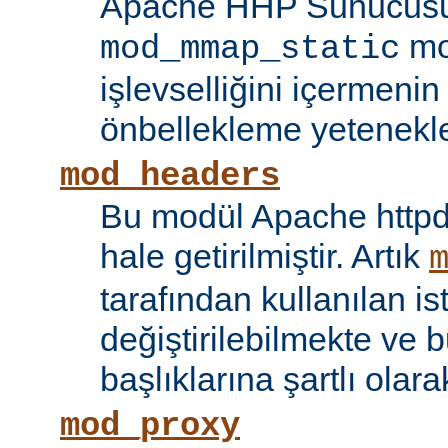
Apache HHP Sunucusu 
mo
mod_mmap_static
işlevselliğini içermeni
önbellekleme yetenekler
mod_headers
Bu modül Apache httpd
hale getirilmiştir. Artık
tarafından kullanılan is
değiştirilebilmekte ve b
başlıklarına şartlı olar
mod_proxy