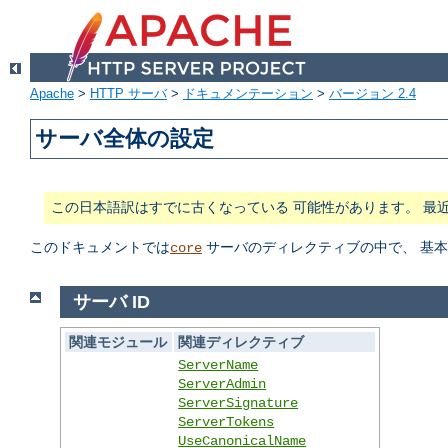
Apache
>
HTTP サーバ
>
ドキュメンテーション
>
バージョン 2.4
サーバ全体の設定
この日本語訳はすでに古くなっている 可能性があります。 最
このドキュメントでは
サーバのディレクティブの中で、 基
core
サーバ ID
関連モジュール
関連ディレクティブ
ServerName
ServerAdmin
ServerSignature
ServerTokens
UseCanonicalName