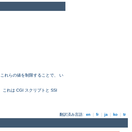
。これらの値を制限することで、 い
れは CGI スクリプトと SSI
翻訳済み言語:
en
|
fr
|
ja
|
ko
|
tr