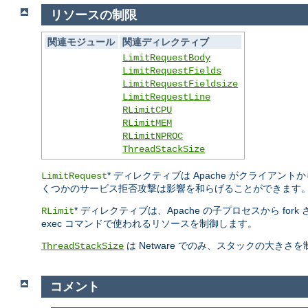
リソースの制限
関連モジュール
関連ディレクティブ
LimitRequestBody
LimitRequestFields
LimitRequestFieldsize
LimitRequestLine
RLimitCPU
RLimitMEM
RLimitNPROC
ThreadStackSize
* ディレクティブは Apache がクライ
LimitRequest
くつかのサービス拒否攻撃は影響を和らげることができます
* ディレクティブは、Apache の子プロセスから fo
RLimit
exec コマンドで使われるリソースを制御します。
は Netware でのみ、スタックの大き
ThreadStackSize
コメント