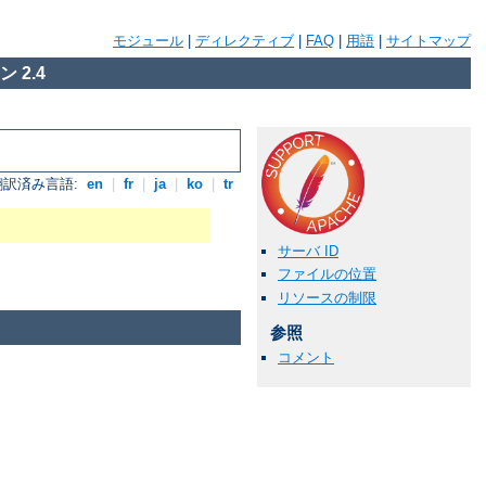
モジュール
|
ディレクティブ
|
FAQ
|
用語
|
サイトマップ
 2.4
翻訳済み言語:
en
|
fr
|
ja
|
ko
|
tr
サーバ ID
ファイルの位置
リソースの制限
参照
コメント