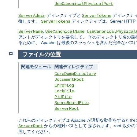
UseCanonicalPhysicalPort
ディレクティブと
ディレクティ
ServerAdmin
ServerTokens
御します。
ディレクティブは、Server H
ServerTokens
,
,
ServerName
UseCanonicalName
UseCanonicalPhysical
アントがディレクトリを要求して、 そのディレクトリ名の最
るために、 Apache は最後のスラッシュを含んだ完全なパ
ファイルの位置
関連モジュール
関連ディレクティブ
CoreDumpDirectory
DocumentRoot
ErrorLog
LockFile
PidFile
ScoreBoardFile
ServerRoot
これらのディレクティブは Apache が適切な動作をするた
からの相対パスとして 探されます。root 以
ServerRoot
照してください。