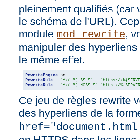
pleinement qualifiés (car
le schéma de l'URL). Cepe
module
, 
mod_rewrite
manipuler des hyperliens r
le même effet.
RewriteEngine
RewriteRule
"^/(.*)_SSL$"
"https://%{SERV
RewriteRule
"^/(.*)_NOSSL$"
"http://%{SERVE
Ce jeu de règles rewrite v
des hyperliens de la for
href="document.html
en HTTPS dans les liens 