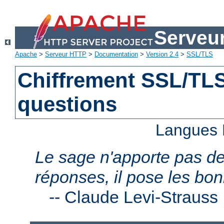
Serveu
Apache
>
Serveur HTTP
>
Documentation
>
Version 2.4
>
SSL/TLS
Chiffrement SSL/TLS 
questions
Langues 
Le sage n'apporte pas d
réponses, il pose les bo
--
Claude Levi-Strauss