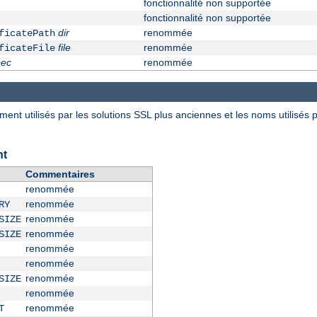
fonctionnalité non supportée
fonctionnalité non supportée
dir
renommée
ficatePath
file
renommée
ficateFile
pec
renommée
nt utilisés par les solutions SSL plus anciennes et les noms utilisés 
nt
Commentaires
renommée
renommée
RY
renommée
SIZE
renommée
SIZE
renommée
renommée
renommée
SIZE
renommée
renommée
T