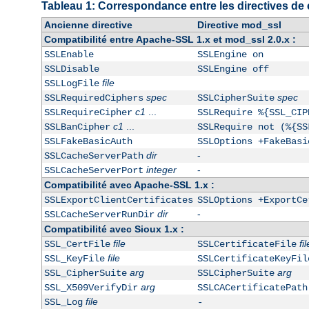
Tableau 1: Correspondance entre les directives de 
Ancienne directive
Directive mod_ssl
Compatibilité entre Apache-SSL 1.x et mod_ssl 2.0.x :
SSLEnable
SSLEngine on
SSLDisable
SSLEngine off
file
SSLLogFile
spec
spec
SSLRequiredCiphers
SSLCipherSuite
c1
...
SSLRequireCipher
SSLRequire %{SSL_CIP
c1
...
SSLBanCipher
SSLRequire not (%{SS
SSLFakeBasicAuth
SSLOptions +FakeBasi
dir
-
SSLCacheServerPath
integer
-
SSLCacheServerPort
Compatibilité avec Apache-SSL 1.x :
SSLExportClientCertificates
SSLOptions +ExportCe
dir
-
SSLCacheServerRunDir
Compatibilité avec Sioux 1.x :
file
fil
SSL_CertFile
SSLCertificateFile
file
SSL_KeyFile
SSLCertificateKeyFil
arg
arg
SSL_CipherSuite
SSLCipherSuite
arg
SSL_X509VerifyDir
SSLCACertificatePath
file
SSL_Log
-