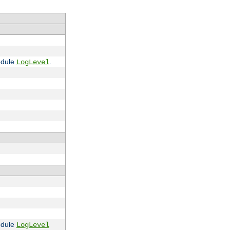
module
.
LogLevel
module
LogLevel