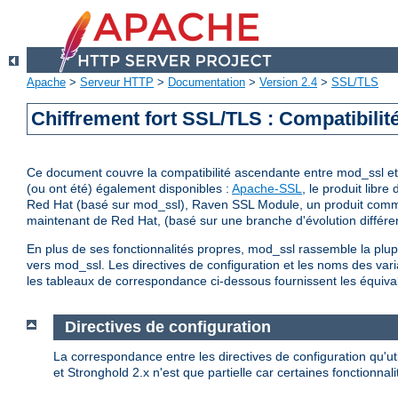
Apache
>
Serveur HTTP
>
Documentation
>
Version 2.4
>
SSL/TLS
Chiffrement fort SSL/TLS : Compatibilit
Ce document couvre la compatibilité ascendante entre mod_ssl et 
(ou ont été) également disponibles :
Apache-SSL
, le produit libr
Red Hat (basé sur mod_ssl), Raven SSL Module, un produit commer
maintenant de Red Hat, (basé sur une branche d'évolution différe
En plus de ses fonctionnalités propres, mod_ssl rassemble la plupa
vers mod_ssl. Les directives de configuration et les noms des vari
les tableaux de correspondance ci-dessous fournissent les équiva
Directives de configuration
La correspondance entre les directives de configuration qu'ut
et Stronghold 2.x n'est que partielle car certaines fonctionna