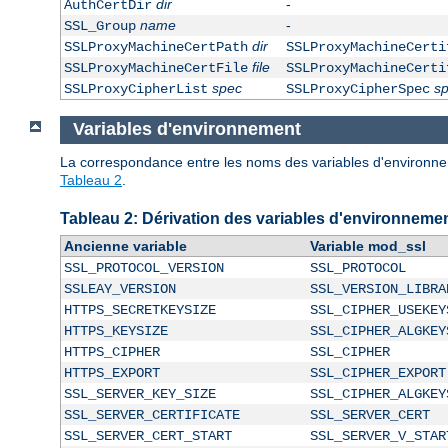
dir
-
AuthCertDir
name
-
SSL_Group
dir
SSLProxyMachineCertPath
SSLProxyMachineCerti
file
SSLProxyMachineCertFile
SSLProxyMachineCerti
spec
s
SSLProxyCipherList
SSLProxyCipherSpec
Variables d'environnement
La correspondance entre les noms des variables d'environneme
Tableau 2
.
Tableau 2: Dérivation des variables d'environneme
Ancienne variable
Variable mod_ssl
SSL_PROTOCOL_VERSION
SSL_PROTOCOL
SSLEAY_VERSION
SSL_VERSION_LIBRA
HTTPS_SECRETKEYSIZE
SSL_CIPHER_USEKEY
HTTPS_KEYSIZE
SSL_CIPHER_ALGKEY
HTTPS_CIPHER
SSL_CIPHER
HTTPS_EXPORT
SSL_CIPHER_EXPORT
SSL_SERVER_KEY_SIZE
SSL_CIPHER_ALGKEY
SSL_SERVER_CERTIFICATE
SSL_SERVER_CERT
SSL_SERVER_CERT_START
SSL_SERVER_V_STAR