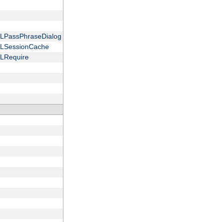
 SSLPassPhraseDialog
 SSLSessionCache
SSLRequire