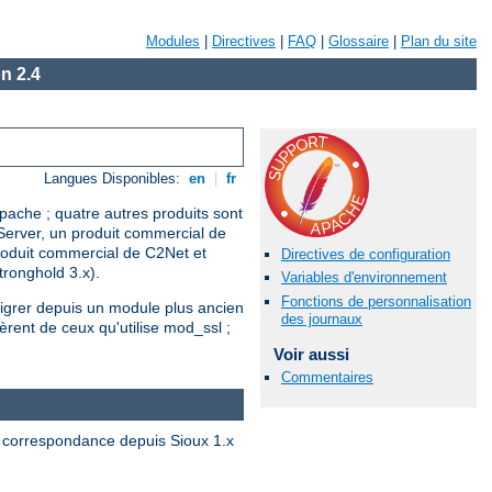
Modules
|
Directives
|
FAQ
|
Glossaire
|
Plan du site
n 2.4
Langues Disponibles:
en
|
fr
pache ; quatre autres produits sont
 Server, un produit commercial de
roduit commercial de C2Net et
Directives de configuration
tronghold 3.x).
Variables d'environnement
Fonctions de personnalisation
 migrer depuis un module plus ancien
des journaux
èrent de ceux qu'utilise mod_ssl ;
Voir aussi
Commentaires
a correspondance depuis Sioux 1.x