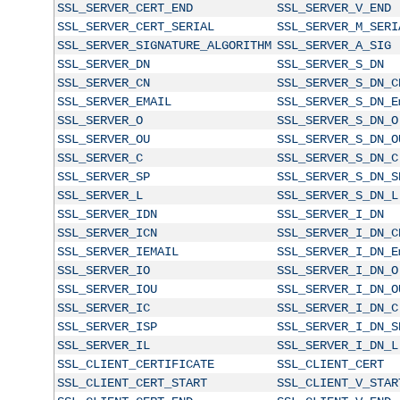
SSL_SERVER_CERT_END
SSL_SERVER_V_END
SSL_SERVER_CERT_SERIAL
SSL_SERVER_M_SERI
SSL_SERVER_SIGNATURE_ALGORITHM
SSL_SERVER_A_SIG
SSL_SERVER_DN
SSL_SERVER_S_DN
SSL_SERVER_CN
SSL_SERVER_S_DN_C
SSL_SERVER_EMAIL
SSL_SERVER_S_DN_E
SSL_SERVER_O
SSL_SERVER_S_DN_O
SSL_SERVER_OU
SSL_SERVER_S_DN_O
SSL_SERVER_C
SSL_SERVER_S_DN_C
SSL_SERVER_SP
SSL_SERVER_S_DN_S
SSL_SERVER_L
SSL_SERVER_S_DN_L
SSL_SERVER_IDN
SSL_SERVER_I_DN
SSL_SERVER_ICN
SSL_SERVER_I_DN_C
SSL_SERVER_IEMAIL
SSL_SERVER_I_DN_E
SSL_SERVER_IO
SSL_SERVER_I_DN_O
SSL_SERVER_IOU
SSL_SERVER_I_DN_O
SSL_SERVER_IC
SSL_SERVER_I_DN_C
SSL_SERVER_ISP
SSL_SERVER_I_DN_S
SSL_SERVER_IL
SSL_SERVER_I_DN_L
SSL_CLIENT_CERTIFICATE
SSL_CLIENT_CERT
SSL_CLIENT_CERT_START
SSL_CLIENT_V_STAR