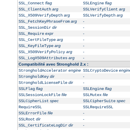
flag
flag
SSL_Connect
SSLEngine
arg
arg
SSL_ClientAuth
SSLVerifyClient
arg
arg
SSL_X509VerifyDepth
SSLVerifyDepth
arg
-
SSL_FetchKeyPhraseFrom
dir
-
SSL_SessionDir
expr
-
SSL_Require
arg
-
SSL_CertFileType
arg
-
SSL_KeyFileType
arg
-
SSL_X509VerifyPolicy
arg
-
SSL_LogX509Attributes
Compatibilité avec Stronghold 2.x :
engine
engin
StrongholdAccelerator
SSLCryptoDevice
dir
-
StrongholdKey
dir
-
StrongholdLicenseFile
flag
flag
SSLFlag
SSLEngine
file
file
SSLSessionLockFile
SSLMutex
spec
spec
SSLCipherList
SSLCipherSuite
RequireSSL
SSLRequireSSL
file
-
SSLErrorFile
dir
-
SSLRoot
dir
-
SSL_CertificateLogDir