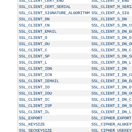
SSL_CLIENT_CERT_END
SSL_CLIENT_V_END
SSL_CLIENT_CERT_SERIAL
SSL_CLIENT_M_SERI
SSL_CLIENT_SIGNATURE_ALGORITHM
SSL_CLIENT_A_SIG
SSL_CLIENT_DN
SSL_CLIENT_S_DN
SSL_CLIENT_CN
SSL_CLIENT_S_DN_C
SSL_CLIENT_EMAIL
SSL_CLIENT_S_DN_E
SSL_CLIENT_O
SSL_CLIENT_S_DN_O
SSL_CLIENT_OU
SSL_CLIENT_S_DN_O
SSL_CLIENT_C
SSL_CLIENT_S_DN_C
SSL_CLIENT_SP
SSL_CLIENT_S_DN_S
SSL_CLIENT_L
SSL_CLIENT_S_DN_L
SSL_CLIENT_IDN
SSL_CLIENT_I_DN
SSL_CLIENT_ICN
SSL_CLIENT_I_DN_C
SSL_CLIENT_IEMAIL
SSL_CLIENT_I_DN_E
SSL_CLIENT_IO
SSL_CLIENT_I_DN_O
SSL_CLIENT_IOU
SSL_CLIENT_I_DN_O
SSL_CLIENT_IC
SSL_CLIENT_I_DN_C
SSL_CLIENT_ISP
SSL_CLIENT_I_DN_S
SSL_CLIENT_IL
SSL_CLIENT_I_DN_L
SSL_EXPORT
SSL_CIPHER_EXPORT
SSL_KEYSIZE
SSL_CIPHER_ALGKEY
SSL_SECKEYSIZE
SSL_CIPHER_USEKEY