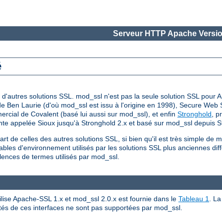
Serveur HTTP Apache Versio
é
d'autres solutions SSL. mod_ssl n'est pas la seule solution SSL pour A
e de Ben Laurie (d'où mod_ssl est issu à l'origine en 1998), Secure Web
cial de Covalent (basé lui aussi sur mod_ssl), et enfin
Stronghold
, p
nte appelée Sioux jusqu'à Stronghold 2.x et basé sur mod_ssl depuis S
rt de celles des autres solutions SSL, si bien qu'il est très simple de
ables d'environnement utilisés par les solutions SSL plus anciennes diff
lences de termes utilisés par mod_ssl.
ilise Apache-SSL 1.x et mod_ssl 2.0.x est fournie dans le
Tableau 1
. L
lités de ces interfaces ne sont pas supportées par mod_ssl.