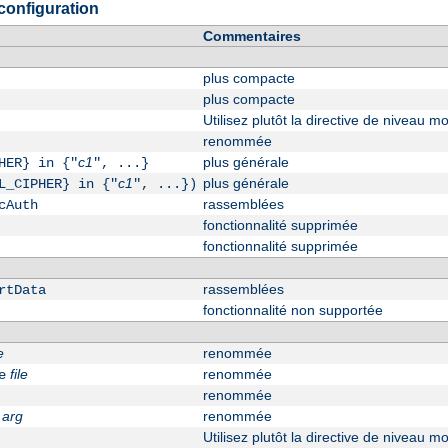
configuration
Commentaires
plus compacte
plus compacte
Utilisez plutôt la directive de niveau 
renommée
c1
plus générale
HER} in {"
", ...}
c1
plus générale
L_CIPHER} in {"
", ...})
rassemblées
cAuth
fonctionnalité supprimée
fonctionnalité supprimée
rassemblées
rtData
fonctionnalité non supportée
e
renommée
file
renommée
e
renommée
arg
renommée
Utilisez plutôt la directive de niveau 