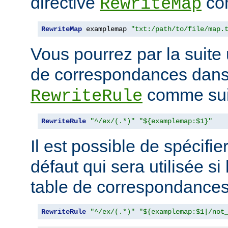
directive
com
RewriteMap
RewriteMap
 examplemap 
"txt:/path/to/file/map.
Vous pourrez par la suite u
de correspondances dans 
comme suit
RewriteRule
RewriteRule
"^/ex/(.*)"
"${examplemap:$1}"
Il est possible de spécifie
défaut qui sera utilisée si
table de correspondances 
RewriteRule
"^/ex/(.*)"
"${examplemap:$1|/not