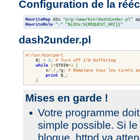
Configuration de la rééc
RewriteMap
 d2u 
"prg:/www/bin/dash2under.pl"
 a
RewriteRule
"-"
"${d2u:%{REQUEST_URI}}"
dash2under.pl
#!/usr/bin/perl
    $
|
=
1
;
# Turn off I/O buffering
while
(<
STDIN
>)
{
        s
/-/
_
/
g
;
# Remplace tous les tirets p
print
 $_
;
}
Mises en garde !
Votre programme doit 
simple possible. Si 
bloque, httpd va atte