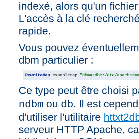
indexé, alors qu'un fichier
L'accès à la clé recherch
rapide.
Vous pouvez éventuelleme
dbm particulier :
RewriteMap
 examplemap 
"dbm=sdbm:/etc/apache/m
Ce type peut être choisi 
ou
. Il est cepe
ndbm
db
d'utiliser l'utilitaire
httxt2
serveur HTTP Apache, car i