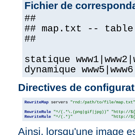
Fichier de correspond
##
## map.txt -- table
##
statique www1|www2|
dynamique www5|www6
Directives de configura
RewriteMap
 servers 
"rnd:/path/to/file/map.txt
RewriteRule
"^/(.*\.(png|gif|jpg))"
"http://$
RewriteRule
"^/(.*)"
"http://$
Ainsi, lorsqu'une image 