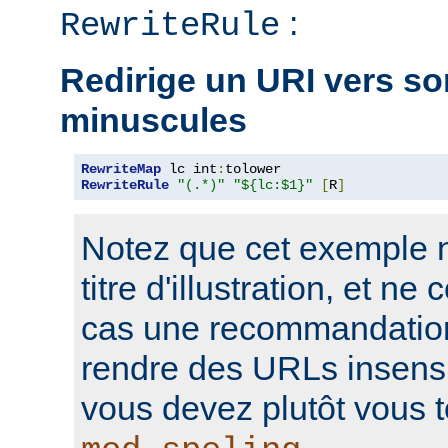
:
RewriteRule
Redirige un URI vers so
minuscules
RewriteMap
 lc int
:
RewriteRule
"(.*)"
"${lc:$1}"
[
R
]
Notez que cet exemple n'
titre d'illustration, et n
cas une recommandation
rendre des URLs insensi
vous devez plutôt vous t