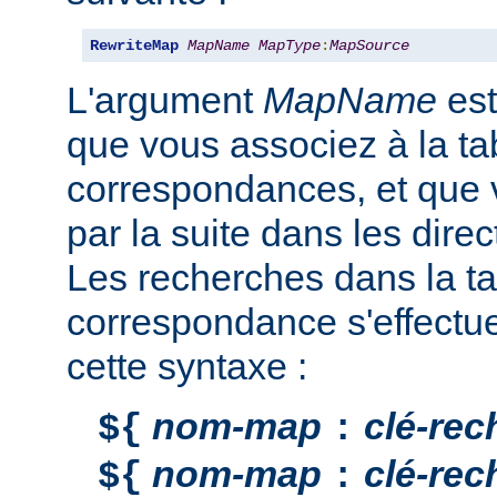
RewriteMap
MapName
MapType
:
MapSource
L'argument
MapName
est
que vous associez à la ta
correspondances, et que v
par la suite dans les direc
Les recherches dans la ta
correspondance s'effectu
cette syntaxe :
nom-map
clé-rec
${
:
nom-map
clé-rec
${
: