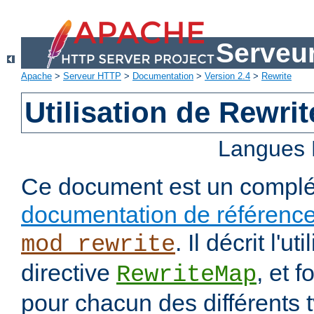
Serveu
Apache
>
Serveur HTTP
>
Documentation
>
Version 2.4
>
Rewrite
Utilisation de Rewri
Langues 
Ce document est un complé
documentation de référenc
. Il décrit l'ut
mod_rewrite
directive
, et 
RewriteMap
pour chacun des différents 