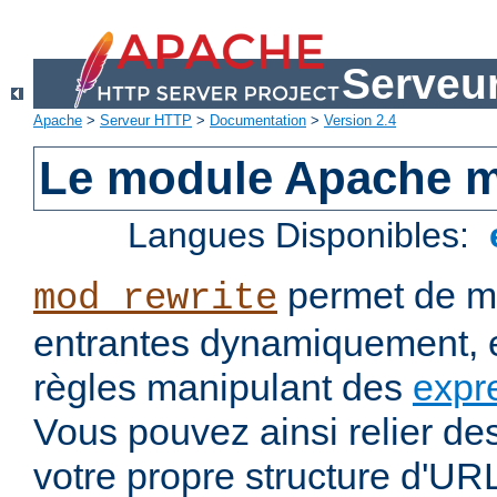
Serveu
Apache
>
Serveur HTTP
>
Documentation
>
Version 2.4
Le module Apache m
Langues Disponibles:
permet de mo
mod_rewrite
entrantes dynamiquement, e
règles manipulant des
expr
Vous pouvez ainsi relier de
votre propre structure d'U