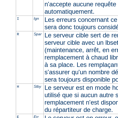
n'accepte aucune requête e
automatiquement.
Les erreurs concernant ce 
Ign
I
sera donc toujours consid
Le serveur cible sert de r
Spar
R
serveur cible avec un lbset
(maintenance, arrêt, en err
remplacement à chaud libr
à sa place. Les remplaçan
s'assurer qu'un nombre dé
sera toujours disponible p
Le serveur est en mode ho
Stby
H
utilisé que si aucun autre
remplacement n'est dispon
du répartiteur de charge.
Le serveur est en erreur, e
Err
E