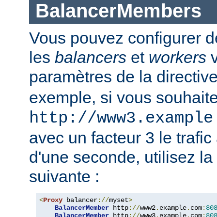
BalancerMembers
Vous pouvez configurer d
les
balancers
et
workers
v
paramètres de la directiv
exemple, si vous souhait
http://www3.example
avec un facteur 3 le trafi
d'une seconde, utilisez la
suivante :
<
Proxy
 balancer
://
myset
>
BalancerMember
 http
://
www2
.
example
.
com
:
80
BalancerMember
 http
://
www3
.
example
.
com
:
80