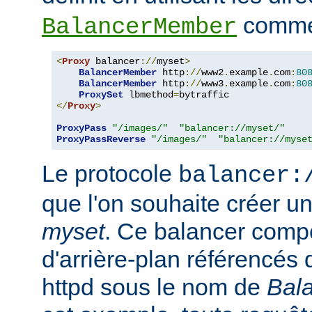
comme 
BalancerMember
<
Proxy
 balancer
://
myset
>
BalancerMember
 http
://
www2
.
example
.
com
:
80
BalancerMember
 http
://
www3
.
example
.
com
:
80
ProxySet
 lbmethod
=
</
Proxy
>
ProxyPass
"/images/"
"balancer://myset/"
ProxyPassReverse
"/images/"
"balancer://myse
Le protocole
balancer:
que l'on souhaite créer 
myset
. Ce balancer comp
d'arrière-plan référencés 
httpd sous le nom de
Bal