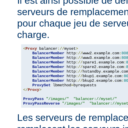
Il est ainsi possible de dé
serveurs de remplacemen
pour chaque jeu de serveu
charge.
<
Proxy
 balancer
://
myset
>
BalancerMember
 http
://
www2
.
example
.
com
:
80
BalancerMember
 http
://
www3
.
example
.
com
:
80
BalancerMember
 http
://
spare1
.
example
.
com
:
BalancerMember
 http
://
spare2
.
example
.
com
:
BalancerMember
 http
://
hstandby
.
example
.
co
BalancerMember
 http
://
bkup1
.
example
.
com
:
8
BalancerMember
 http
://
bkup2
.
example
.
com
:
8
ProxySet
 lbmethod
=
</
Proxy
>
ProxyPass
"/images/"
"balancer://myset/"
ProxyPassReverse
"/images/"
"balancer://myse
Les serveurs de remplac