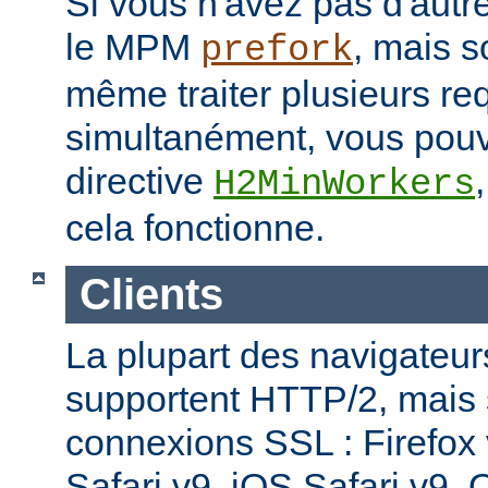
Si vous n'avez pas d'autre
le MPM
, mais s
prefork
même traiter plusieurs re
simultanément, vous pouv
directive
H2MinWorkers
cela fonctionne.
Clients
La plupart des navigateu
supportent HTTP/2, mais
connexions SSL : Firefox
Safari v9, iOS Safari v9,