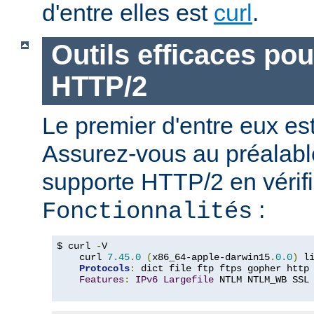
d'entre elles est
curl
.
Outils efficaces po
HTTP/2
Le premier d'entre eux e
Assurez-vous au préalabl
supporte HTTP/2 en vérifi
:
Fonctionnalités
$ curl 
-
V

    curl 
7.45
.
0
(
x86_64-apple-darwin15
.
0.0
)
 l
Protocols
:
 dict file ftp ftps gopher http
Features
:
IPv6
Largefile
 NTLM NTLM_WB SSL