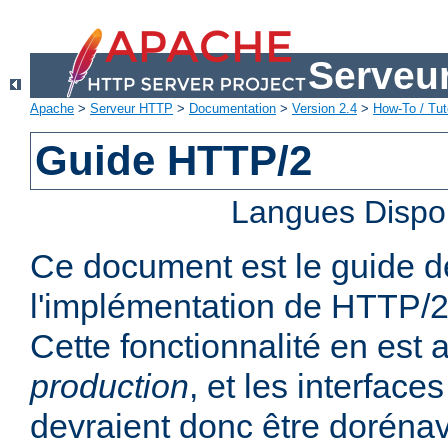
Serveu
Apache
>
Serveur HTTP
>
Documentation
>
Version 2.4
>
How-To / Tut
Guide HTTP/2
Langues Dispo
Ce document est le guide de 
l'implémentation de HTTP/2
Cette fonctionnalité en est
production
, et les interfaces
devraient donc être dorénav