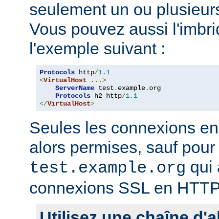
seulement un ou plusieurs
Vous pouvez aussi l'imb
l'exemple suivant :
Protocols
 http
/
1.1
<
VirtualHost
...>
ServerName
 test
.
example
.
org

Protocols
 h2 http
/
1.1
</
VirtualHost
>
Seules les connexions e
alors permises, sauf pour 
qui 
test.example.org
connexions SSL en HTTP
Utilisez une chaîne d'