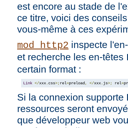
est encore au stade de l'
ce titre, voici des consei
vous-même à ces expérim
inspecte l'en
mod_http2
et recherche les en-têtes
certain format :
Link
</
xxx
.
css
>;
rel
=
preload
,
</
xxx
.
js
>;
 rel
=
p
Si la connexion support
ressources seront envoyée
que développeur web vous