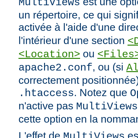
est une opti
MultiViews
un répertoire, ce qui signi
activée à l'aide d'une dir
l'intérieur d'une section
<
ou
<Location>
<Files
, ou (si
apache2.conf
A
correctement positionnée)
. Notez que
.htaccess
O
n'active pas
MultiViews
cette option en la nomman
L'effet de
est
MultiViews